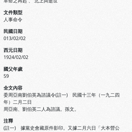
革命之再起
、
北上與逝世
文件類型
人事命令
民國日期
013/02/02
西元日期
1924/02/02
國父年歲
59
全文內容
委周亞南劉伯英為諮議令(註一) 民國十三年（一九二四
年）二月二日
周亞南、劉伯英二人為諮議。孫文。
注釋
(註一) 據黨史會藏原件影印。又據二月六日「大本營公