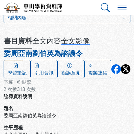
跳到主要內容
:::
:::
中山學術資料庫
:::
相關內容
書目資料
全文內容
全文影像
委周亞南劉伯英為諮議令
學習筆記
引用資訊
勘誤意見
複製連結
下載
點擊
2
次數
313
次數
詮釋資料說明
題名
委周亞南劉伯英為諮議令
生平歷程