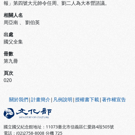
報」第四號大元帥令任周、劉二人為大本營諮議。
相關人名
周亞南
、
劉伯英
出處
國父全集
冊數
第九冊
頁次
020
:::
關於我們
|
計畫簡介
|
凡例說明
|
授權書下載
|
著作權宣告
國立國父紀念館地址：11073臺北市信義區仁愛路4段505號
電話：(02)2758-8008 分機 725