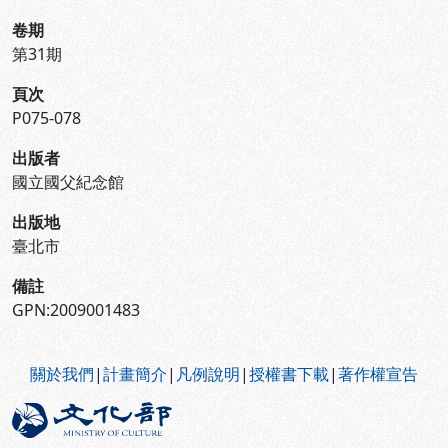
卷期
第31期
頁次
P075-078
出版者
國立國父紀念館
出版地
臺北市
備註
GPN:2009001483
:::
關於我們
|
計畫簡介
|
凡例說明
|
授權書下載
|
著作權宣告