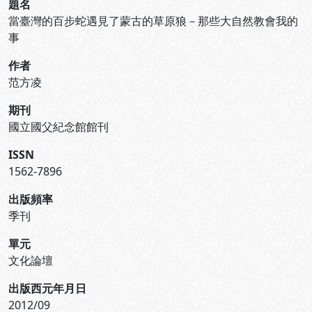
題名
當臺灣的百步蛇遇見了蒙古的草原狼－那些大自然教會我的
事
作者
范方凌
期刊
國立國父紀念館館刊
ISSN
1562-7896
出版頻率
季刊
單元
文化論壇
出版西元年月日
2012/09