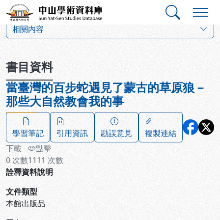
跳到主要內容
:::
:::
中山學術資料庫
:::
相關內容
書目資料
當臺灣的百步蛇遇見了蒙古的草原狼－
那些大自然教會我的事
學習筆記
引用資訊
勘誤意見
複製連結
下載
點擊
0
次數
1111
次數
詮釋資料說明
文件類型
本館出版品