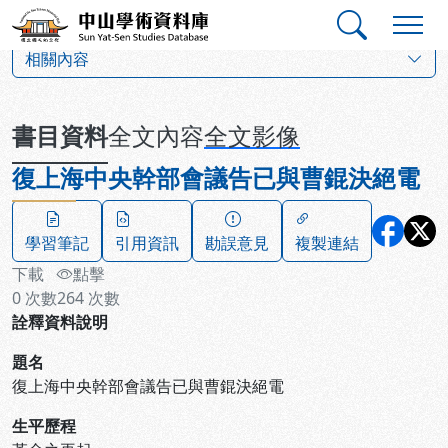
跳到主要內容
:::
:::
中山學術資料庫
:::
相關內容
書目資料
全文內容
全文影像
復上海中央幹部會議告已與曹錕決絕電
學習筆記
引用資訊
勘誤意見
複製連結
下載
點擊
0
次數
264
次數
詮釋資料說明
題名
復上海中央幹部會議告已與曹錕決絕電
生平歷程