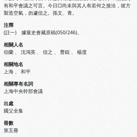
有和平會議之可言。今日□尚未與其人有若何之接洽，彼方
製造空氣，勿遽信之。孫文、青。
注釋
(註一) 據黨史會藏原稿(050/246)。
相關人名
伯蘭
、
沈鴻英
、
信之
、
曹錕
、
楊度
相關地名
上海
、
和平
相關專有名詞
上海中央幹部會議
出處
國父全集
冊數
第五冊