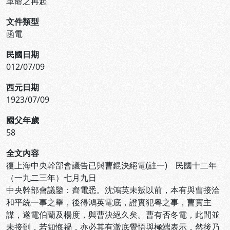
革命之再起
文件類型
函電
民國日期
012/07/09
西元日期
1923/07/09
國父年歲
58
全文內容
復上海中央幹部會議告已與曹錕決絕電(註一) 民國十二年
（一九二三年）七月九日
中央幹部會議鑒：齊電悉。沈鴻英未叛以前，本有與曹接洽
和平統一事之舉，後得鴻英電底，證實犯粤之事，曹實主
謀，遂電伯蘭及楊度，與曹決絕久矣。曹有否冬電，此間並
未接到，若知悔禍，亦必其有澈底覺悟與極端表示，然後乃