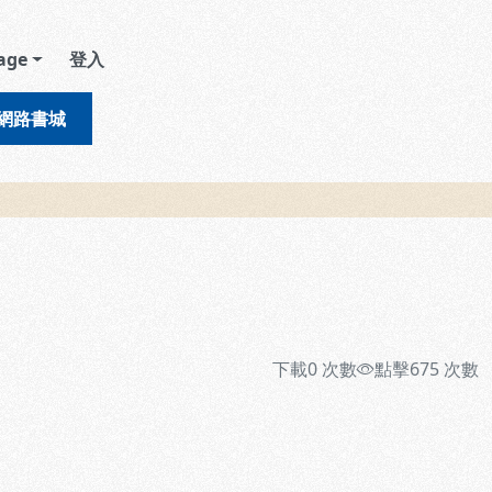
age
登入
網路書城
下載
0
次數
點擊
675
次數