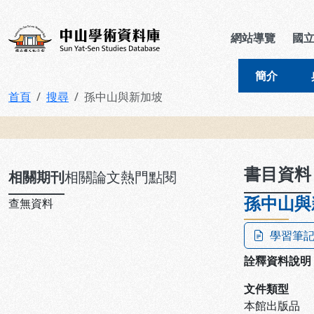
跳到主要內容
:::
:::
中山學術資料庫
網站導覽
國
簡介
首頁
搜尋
孫中山與新加坡
:::
書目資料
相關期刊
相關論文
熱門點閱
孫中山與
查無資料
學習筆
詮釋資料說明
文件類型
本館出版品