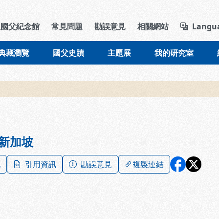
導覽列區塊
立國父紀念館
常見問題
勘誤意見
相關網站
Langu
典藏瀏覽
國父史蹟
主題展
我的研究室
新加坡
記
引用資訊
勘誤意見
複製連結