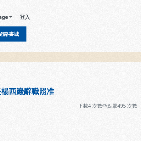
age
登入
網路書城
長楊西巖辭職照准
下載
4
次數
點擊
495
次數