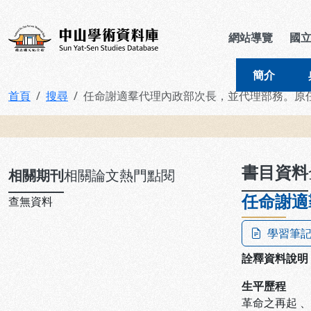
跳到主要內容
:::
:::
中山學術資料庫
網站導覽
國
簡介
首頁
搜尋
任命謝適羣代理內政部次長，並代理部務。原
:::
書目資料
相關期刊
相關論文
熱門點閱
任命謝適
查無資料
學習筆
詮釋資料說明
生平歷程
革命之再起