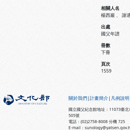
相關人名
楊西巖
、
謝
出處
國父年譜
冊數
下冊
頁次
1559
:::
關於我們
|
計畫簡介
|
凡例說明
國立國父紀念館地址：11073臺
505號
電話：(02)2758-8008 分機 725
E-mail：sunology@yatsen.gov.