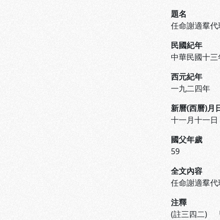
題名
任命謝適羣代
民國紀年
中華民國十三
西元紀年
一九二四年
新曆(西曆)月
十一月十一日
國父年歲
59
全文內容
任命謝適羣代
注釋
(註三四二)