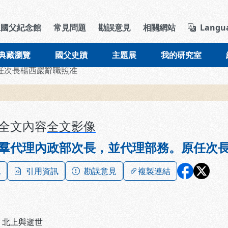
導覽列區塊
立國父紀念館
常見問題
勘誤意見
相關網站
Langu
典藏瀏覽
國父史蹟
主題展
我的研究室
任次長楊西巖辭職照准
全文內容
全文影像
羣代理內政部次長，並代理部務。原任次
記
引用資訊
勘誤意見
複製連結
、
北上與逝世