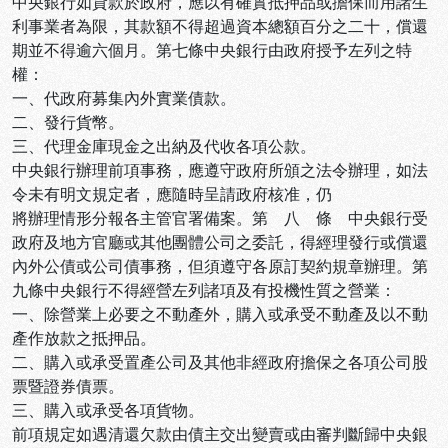
中央銀行如貸款於政府，應以有確實抵押品或擔保而用諸生
利事業者為限，其款額不得超過資本總額百分之二十，償還
期並不得逾六個月。第七條中央銀行由政府授予左列之特
權：
一、代政府募集內外實業債款。
二、發行貨幣。
三、代理金庫現金之出納及代收各項公款。
中央銀行辦理前項事務，應遵守政府所頒之法令辦理，如法
令未有明文規定者，應隨時呈請政府核准，仍
將辦理情形分報各主管官署備案。第 八 條 中央銀行受
政府及地方官廳或其他團體公司之委託，得經理發行或償還
內外公債或公司債事務，但須遵守各原訂契約規章辦理。第
九條中央銀行不得經營左列諸項及有投機性質之營業：
一、除營業上必要之不動產外，購入或承受不動產及以不動
產作放款之抵押品。
二、購入或承受置產公司及其他非經政府擔保之各項公司股
票暨證券債票。
三、購入或承受各項貨物。
前項規定如遇清還欠款由債主交出變賣或由審判斷歸中央銀