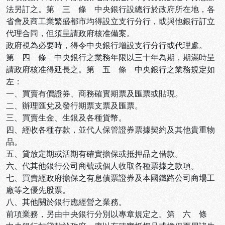
法另訂之。第 三 條 中央銀行設總行於政府所在地，各
省會及商工業繁盛都市均得設立支行分行，或與他銀行訂立
代理合同，但須呈請政府核准備案。
政府視為必要時，得令中央銀行增設支行分行或代理處。
第 四 條 中央銀行之業務年限以三十年為期，期滿時呈
請政府核准得延長之。第 五 條 中央銀行之業務規定如
左：
一、買賣有價證券、商務確實期票及匯票或貼現。
二、辦理匯兌及發行期票支票及匯票。
三、買賣生金、生銀及各種貨幣。
四、經收各種存款，並代人保管證券票據契約及其他貴重物
品。
五、貸放定期或活期有確實擔保或抵押品之借款。
六、代其他銀行公司商號或個人收取各種票據之款項。
七、買賣經政府擔保之有息債票證券及本國鐵路公司商場工
廠等之優先股票。
八、其他關於銀行應經營之業務。
前項業務，另由中央銀行分別以專章規定之。第 六 條