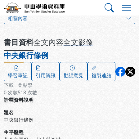
跳到主要內容
:::
:::
中山學術資料庫
:::
相關內容
書目資料
全文內容
全文影像
中央銀行條例
學習筆記
引用資訊
勘誤意見
複製連結
下載
點擊
0
次數
518
次數
詮釋資料說明
題名
中央銀行條例
生平歷程