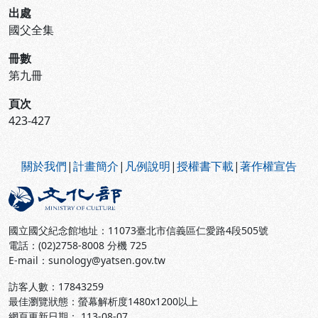
出處
國父全集
冊數
第九冊
頁次
423-427
:::
關於我們
|
計畫簡介
|
凡例說明
|
授權書下載
|
著作權宣告
國立國父紀念館地址：11073臺北市信義區仁愛路4段505號
電話：(02)2758-8008 分機 725
E-mail：sunology@yatsen.gov.tw
訪客人數：
17843259
最佳瀏覽狀態：螢幕解析度1480x1200以上
網頁更新日期： 113-08-07