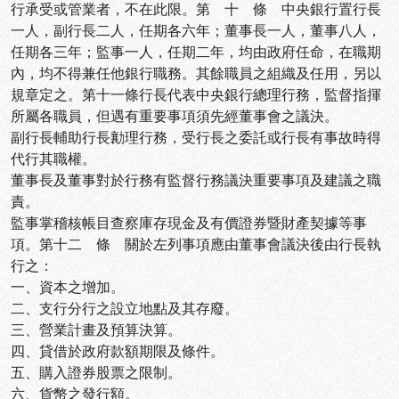
行承受或管業者，不在此限。第 十 條 中央銀行置行長
一人，副行長二人，任期各六年；董事長一人，董事八人，
任期各三年；監事一人，任期二年，均由政府任命，在職期
內，均不得兼任他銀行職務。其餘職員之組織及任用，另以
規章定之。第十一條行長代表中央銀行總理行務，監督指揮
所屬各職員，但遇有重要事項須先經董事會之議決。
副行長輔助行長勷理行務，受行長之委託或行長有事故時得
代行其職權。
董事長及董事對於行務有監督行務議決重要事項及建議之職
責。
監事掌稽核帳目查察庫存現金及有價證券暨財產契據等事
項。第十二 條 關於左列事項應由董事會議決後由行長執
行之：
一、資本之增加。
二、支行分行之設立地點及其存廢。
三、營業計畫及預算決算。
四、貸借於政府款額期限及條件。
五、購入證券股票之限制。
六、貨幣之發行額。