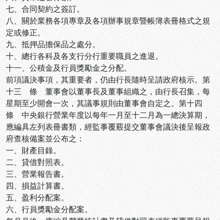
七、合同契約之簽訂。
八、關於業務各項專章及各項辦事規章暨帳簿表冊格式之規
定或修正。
九、抵押品擔保品之處分。
十、總行各科及各支行分行重要職員之進退。
十一、公積金及行員獎勵金之分配。
前項議決事項，其重要者，仍由行長隨時呈請政府核示。第
十三 條 董事會以董事長及董事組織之，由行長召集，每
星期至少開會一次，其議事規則由董事會自定之。第十四
條 中央銀行營業年度以每年一月至十二月為一總決算期，
應編具左列表冊書類，經監事覆覈提交董事會議決後呈報政
府查核備案並公布之：
一、財產目錄。
二、貸借對照表。
三、營業報告書。
四、損益計算書。
五、盈利分配案。
六、行員獎勵金分配案。