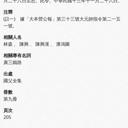
月二十六日呈悉。此令。中華民國十三年十一月二十六日。
注釋
(註一) 據「大本營公報」第三十三號大元帥指令第二一五
一號。
相關人名
林森
、
陳興
、
陳興漢
、
潘鴻圖
相關專有名詞
廣三鐵路
出處
國父全集
冊數
第九冊
頁次
205