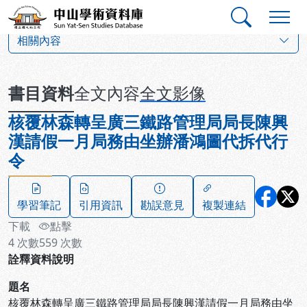
跳到主要內容
:::
:::
中山學術資料庫
:::
相關內容
書目資料
全文內容
全文影像
核覆林森轉呈廣三鐵路管理局局長陳興
漢請假一月局務由坐辦潘鴻圖代拆代行
令
學習筆記
引用資訊
勘誤意見
複製連結
下載
點擊
4
次數
559
次數
詮釋資料說明
題名
核覆林森轉呈廣三鐵路管理局局長陳興漢請假一月局務由坐