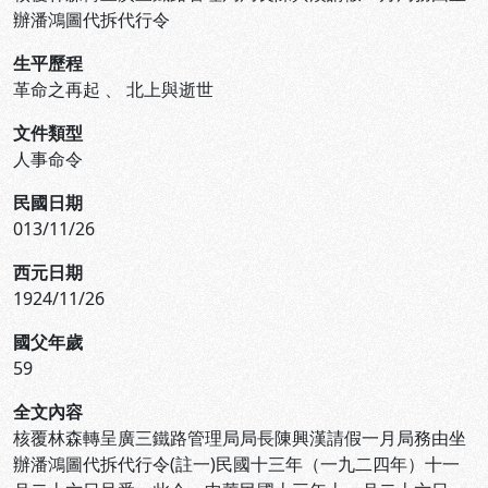
辦潘鴻圖代拆代行令
生平歷程
革命之再起
、
北上與逝世
文件類型
人事命令
民國日期
013/11/26
西元日期
1924/11/26
國父年歲
59
全文內容
核覆林森轉呈廣三鐵路管理局局長陳興漢請假一月局務由坐
辦潘鴻圖代拆代行令(註一)民國十三年（一九二四年）十一