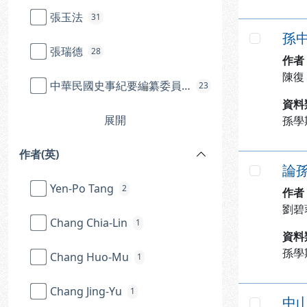
張玉法
31
孫
勾選
張瑞德
28
作者
陳復
中華民國史事紀要編纂委員會
23
資料
展開
孫學
作者(英)
論
勾選
Yen-Po Tang
2
作者
劉碧
Chang Chia-Lin
1
資料
孫學
Chang Huo-Mu
1
Chang Jing-Yu
1
中