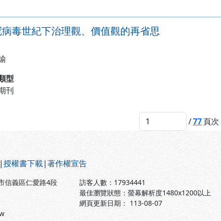
冠病毒世紀下治理觀、價值觀的再省思
諭
類型
期刊
/
77
頁次
|
授權書下載
|
著作權宣告
北市信義區仁愛路4段
訪客人數：
17934441
最佳瀏覽狀態：螢幕解析度1480x1200以上
網頁更新日期： 113-08-07
tw