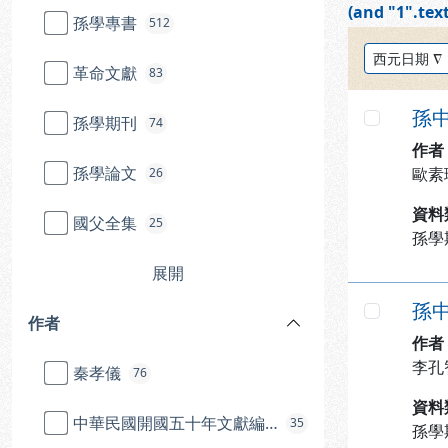
(and "1".text
孫學專書
512
排序方式：
革命文獻
83
孫
孫學期刊
74
勾選
作者
孫學論文
歐素
26
資料
國父全集
25
孫學
展開
孫
作者
勾選
作者
李孔
秦孝儀
76
資料
中華民國開國五十年文獻編纂委員會
35
孫學