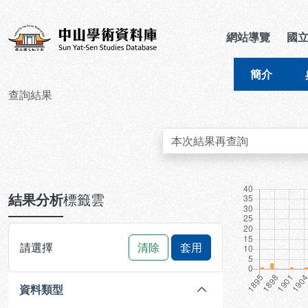
跳到主要內容
:::
:::
中山學術資料庫
網站導覽
國
簡介
查詢結果
:::
結果分析
標籤雲
請選擇
清除
套用
資料類型