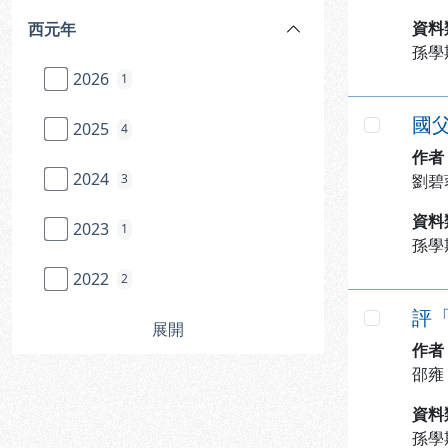
資料
西元年
孫學
2026
1
國
2025
4
勾選
作者
2024
3
劉碧
資料
2023
1
孫學
2022
2
評
展開
勾選
作者
邵雍
資料
孫學