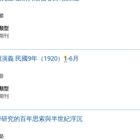
麟
類型
期刊
演義 民國9年（1920）
1
-6月
蓉
類型
期刊
學研究的百年思索與半世紀浮沉
榮