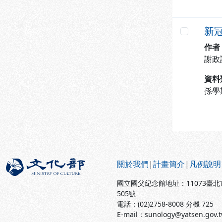
新
勾選
作者
謝政
資料
孫學
:::
關於我們
|
計畫簡介
|
凡例說明
國立國父紀念館地址：11073臺
505號
電話：(02)2758-8008 分機 725
E-mail：sunology@yatsen.gov.