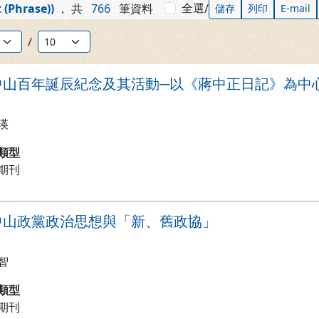
全選
 (Phrase))
，
共
766
筆資料
/
儲存
列印
E-mail
筆數：
/
中山百年誕辰紀念及其活動─以《蔣中正日記》為中
瑛
類型
期刊
中山政黨政治思想與「新、舊政協」
智
類型
期刊