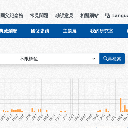
導覽列區塊
立國父紀念館
常見問題
勘誤意見
相關網站
Langu
典藏瀏覽
國父史蹟
主題展
我的研究室
再檢索