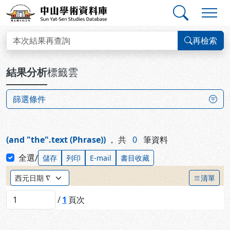
跳到主要內容
:::
:::
中山學術資料庫
查詢結果
再檢索
:::
結果分析
標籤雲
篩選條件
(and "the".text (Phrase))
，
共
0
筆資料
全選
/
儲存
列印
E-mail
書目收藏
排序方式：
清單
/
1
頁次