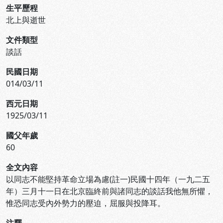
生平歷程
北上與逝世
文件類型
談話
民國日期
014/03/11
西元日期
1925/03/11
國父年歲
60
全文內容
以同志不能堅持革命立場為慮(註一)民國十四年（一九二五
年）三月十一日在北京臨終前與諸同志的談話我他無所懼，
惟恐同志受內外勢力的壓迫，屈服與投降耳。