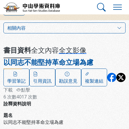
跳到主要內容
:::
:::
中山學術資料庫
上一筆
:::
相關內容
書目資料
全文內容
全文影像
以同志不能堅持革命立場為慮
學習筆記
引用資訊
勘誤意見
複製連結
下載
點擊
6
次數
4017
次數
詮釋資料說明
題名
以同志不能堅持革命立場為慮