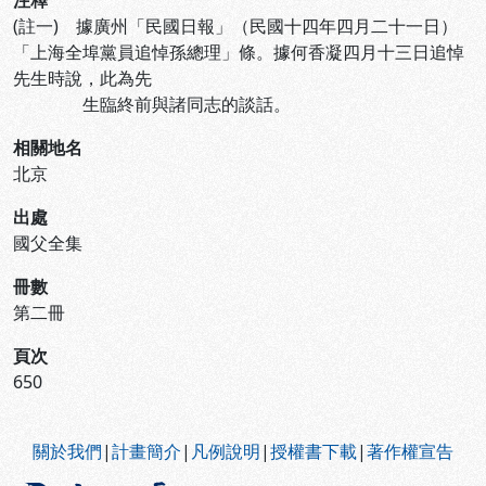
注釋
(註一) 據廣州「民國日報」（民國十四年四月二十一日）
「上海全埠黨員追悼孫總理」條。據何香凝四月十三日追悼
先生時說，此為先
生臨終前與諸同志的談話。
相關地名
北京
出處
國父全集
冊數
第二冊
頁次
650
:::
關於我們
|
計畫簡介
|
凡例說明
|
授權書下載
|
著作權宣告