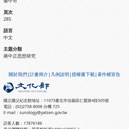
臺中市
頁次
285
語言
中文
主題分類
蔣中正思想研究
:::
關於我們
|
計畫簡介
|
凡例說明
|
授權書下載
|
著作權宣告
國立國父紀念館地址：11073臺北市信義區仁愛路4段505號
電話：(02)2758-8008 分機 725
E-mail：sunology@yatsen.gov.tw
訪客人數：
17876186