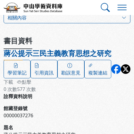
跳到主要內容
:::
:::
中山學術資料庫
:::
相關內容
書目資料
蔣公提示三民主義教育思想之研究
學習筆記
引用資訊
勘誤意見
複製連結
下載
點擊
0
次數
577
次數
詮釋資料說明
館藏登錄號
00000037276
題名