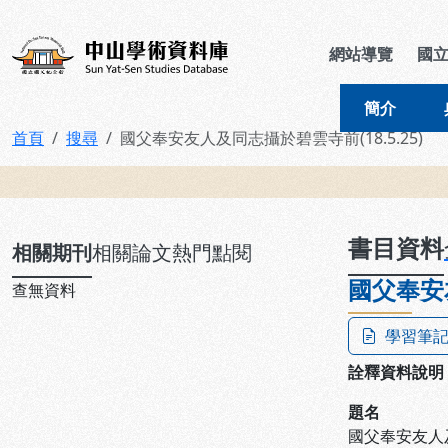
跳到主要內容
:::
:::
中山學術資料庫
網站導覽
國
簡介
首頁
搜尋
國父奉安友人及同志攝於碧雲寺前(18.5.25)
:::
書目資料
相關期刊
相關論文
熱門點閱
國父奉安友
查無資料
學習筆
詮釋資料說明
題名
國父奉安友人及