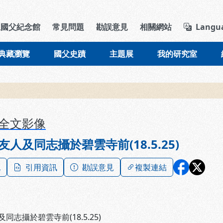
導覽列區塊
立國父紀念館
常見問題
勘誤意見
相關網站
Langu
典藏瀏覽
國父史蹟
主題展
我的研究室
全文影像
人及同志攝於碧雲寺前(18.5.25)
記
引用資訊
勘誤意見
複製連結
同志攝於碧雲寺前(18.5.25)