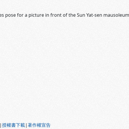
 pose for a picture in front of the Sun Yat-sen mausoleum i
|
授權書下載
|
著作權宣告