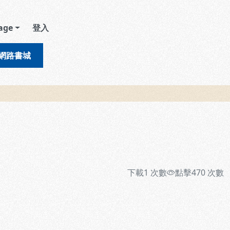
age
登入
網路書城
下載
1
次數
點擊
470
次數