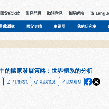
導覽列區塊
立國父紀念館
常見問題
勘誤意見
相關網站
Langu
典藏瀏覽
國父史蹟
主題展
我的研究室
中的國家發展策略：世界體系的分析
記
引用資訊
勘誤意見
複製連結