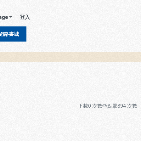
age
登入
網路書城
下載
0
次數
點擊
894
次數