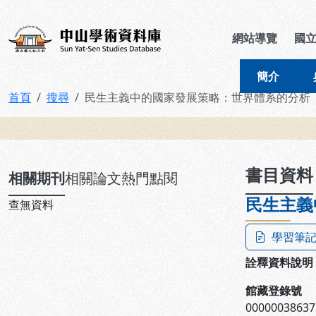
跳到主要內容
:::
:::
中山學術資料庫
網站導覽
國
簡介
首頁
搜尋
民生主義中的國家發展策略：世界體系的分析
:::
書目資料
相關期刊
相關論文
熱門點閱
民生主義
查無資料
學習筆
詮釋資料說明
館藏登錄號
00000038637