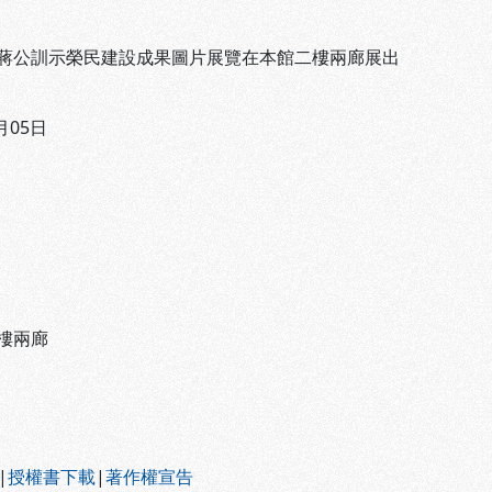
蔣公訓示榮民建設成果圖片展覽在本館二樓兩廊展出
月05日
樓兩廊
|
授權書下載
|
著作權宣告