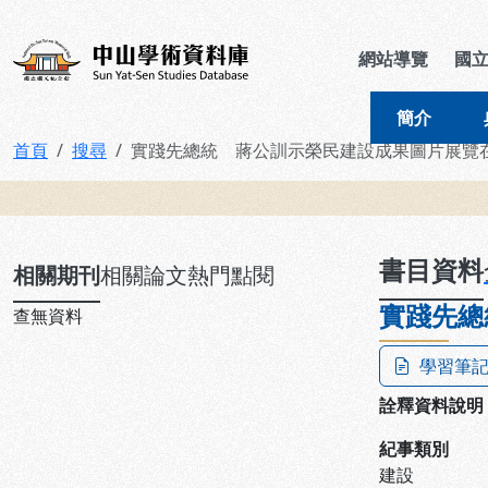
跳到主要內容
:::
:::
中山學術資料庫
網站導覽
國
簡介
首頁
搜尋
實踐先總統 蔣公訓示榮民建設成果圖片展覽
:::
書目資料
相關期刊
相關論文
熱門點閱
實踐先總
查無資料
學習筆
詮釋資料說明
紀事類別
建設