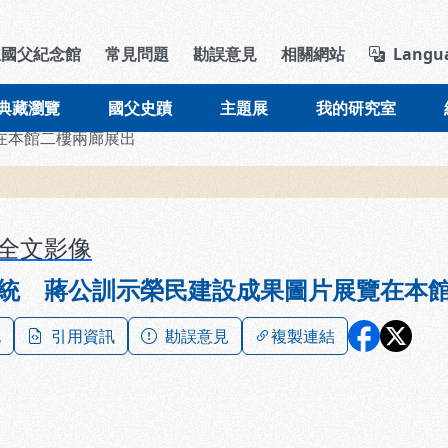
導覽列區塊
立國父紀念館
常見問題
勘誤意見
相關網站
Langu
典藏瀏覽
國父史蹟
主題展
我的研究室
在本館二樓兩廊展出
全文影像
統 蔣公訓示榮民建設成果圖片展覽在本
記
引用資訊
勘誤意見
複製連結