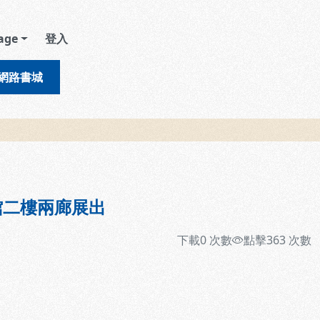
age
登入
網路書城
館二樓兩廊展出
下載
0
次數
點擊
363
次數