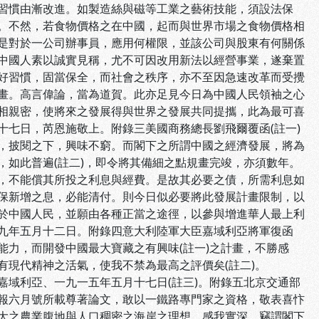
習慣由漸改進。如製造絲與磁等工業之藝術技能，須設法保
。不然，若食物價格之在中國，起而與世界市場之食物價格相
是對於一公司辦事員，應用何權限，並該公司與股東有何關係
中國人素以誠實見稱，尤不可因改用新法以經營事業，遂棄置
好習慣，固當保全，而社會之秩序，亦不至因急速改革而受攪
畫。高言偉論，當為道賀。此亦足見今日為中國人民領袖之心
相親密，使將來之發展得與世界之發展共同提攜，此為最可喜
七日，芮恩施敬上。附錄三美國商務總長劉飛爾覆函(註一)
，披閱之下，興味不窮。而閣下之所謂中國之經濟發展，將為
如此普遍(註二)，即令將其備細之點規畫完竣，亦須數年。
，不能償其所投之利息與經費。是故其必要之債，所需利息如
保新增之息，必能清付。則今日似必要將此發展計畫限制，以
於中國人民，並願由各種正當之途徑，以參與增進華人最上利
九年五月十二日。附錄四意大利陸軍大臣嘉域利亞將軍復函
力，而開發中國最大寶藏之有興味(註一)之計畫，不勝感
現代精神之活氣，使我不禁為最高之評價矣(註二)。
域利亞、一九一五年五月十七日(註三)。附錄五北京交通部
報六月號所載尊著論文，敢以一鐵路專門家之資格，敬表喜忭
大之農業腹地與人口稠密之海岸之理想，感我實深。竊謂閣下