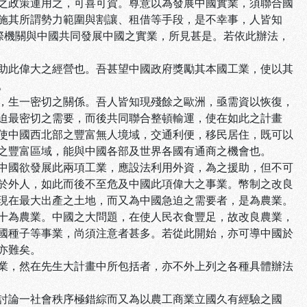
之政策運用之，可喜可賀。尊意以為發展中國實業，須聯合國
施其所謂勢力範圍與割讓、租借等手段，是不幸事，人皆知
際機關與中國共同發展中國之實業，所見甚是。若依此辦法，
助此偉大之經營也。吾甚望中國政府獎勵其本國工業，使以其
。
，生一密切之關係。吾人皆知現殘餘之歐洲，亟需資以恢復，
迫最密切之需要，而後共同聯合整頓輸運，使在如此之計畫
使中國西北部之豐富無人境域，交通利便，移民居住，既可以
之豐富區域，能與中國各部及世界各國有通商之機會也。
中國欲發展此兩項工業，應設法利用外資，為之援助，但不可
於外人，如此而後不至危及中國此項偉大之事業。幣制之改良
現在最大出產之土地，而又為中國急迫之需要者，是為農業。
十為農業。中國之大問題，在使人民衣食豐足，故改良農業，
國種子等事業，尚須注意者甚多。若從此開始，亦可導中國於
亦難矣。
業，然在先生大計畫中所包括者，亦不外上列之各種具體辦法
討論一社會秩序極錯綜而又為以農工商業立國久有經驗之國