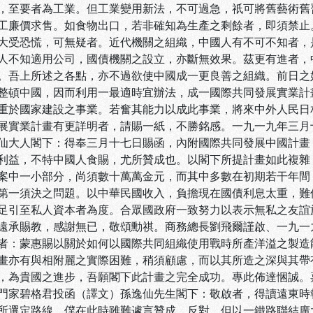
，至要者為工業。但工業變用新法，不可過急，祇可將舊藝術舊
工廉價求售。如食物出口，若非確知為生產之剩餘者，即須禁止
大受恐慌，可無疑者。近代機關之組織，中國人有不可不知者，
人不知適用公司，國債機關之設立，亦斷無效果。茲更有進者，
。吾上所述之各點，亦不過欲使中國成一更良善之組織。前日之
整頓中國，因而利用一最適時宜辦法，成一國際共同發展實業計
重於國家建設之事業。若奮其能力以成此事業，將來中外人民日
展實業計畫有更詳明者，請賜一紙，不勝銘感。一九一九年三月十
仙大人閣下：得奉三月十七日賜函，內附國際共同發展中國計畫
利益，不特中國人食賜，尤所贊成也。以閣下所提計畫如此複雜，
案中一小部分，尚須數十萬萬金元，而其中多數在初期若干年間
第一須決之問題。以中華民國收入，負擔現在國債利息太重，難
足引至私人資本者為度。合眾國政府一致努力以表示無私之友誼
遠承賜教，感謝無已，敬頌勳祺。商務總長劉飛爾謹啟、一九一
者：蒙惠賜以關於如何以國際共同組織使用戰時所產洋溢之製造能
畫亦有與相附麗之實際困難，稍須顧慮，而以其所造之深與其帶有
，為貴國之進步，吾願閣下此計畫之完全成功。專此佈達悃誠。嘉
門家碧格君投函（譯文）孫逸仙先生閣下：敬啟者，得讀遠東時
所選定路線，僕在此時雖難遽言贊成、反對，但以一鐵路聯結廣