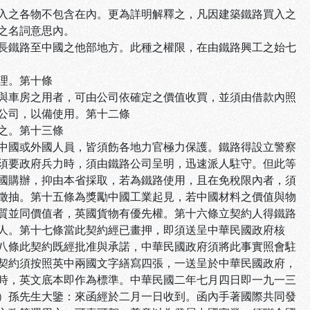
入之各物不包含在內。更為詳明解釋之，凡因建築鐵路買入之
之名詞意思內。
長鐵路至中國之他部地方。此種之權限，在由鐵路興工之始七
理。第十條
與車房之用者，可由公司依確定之價值收買，並須由借款內照
公司，以備使用。第十二條
之。第十三條
中國或外國人員，皆須飭各地力官極力保護。鐵路得設立警察
須要政府兵力時，須由鐵路公司呈明，迅速派人駐守。但此等
國購辦，抑由本省採取，若為鐵路使用，且在免稅限內者，須
徵抽。第十五條為獎勵中國工業起見，若中國材料之價值與物
質並同價值者，英國貨物有優先權。第十六條立契約人得鐵路
人。第十七條當此契約經已畫押，即須送呈中華民國政府核
八條此契約既經批准與承諾，中華民國政府須將此事實照會駐
契約須按照英中兩國文字繕寫四張，一送呈於中華民國政府，
時，英文底本即作為標準。中華民國二年七月四日即一九一三
）孫先生大鑒：來函經於二月一日收到。函內手著國際共同發