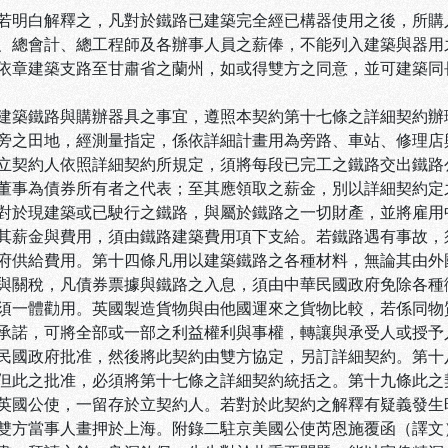
若明白解釋之，凡對於鐵路已建築完全經已構器使用之後，所購
、總會計、總工程師及各辦事人員之薪俸，不能列入建築與器用
依章建築支路至甘肅省之蘭州，如或得雙方之同意，並可建築同
建築鐵路與購辦器具之事宜，遵照本契約第十七條之詳細契約辦
旁之田地，經測量指定，係依詳細計畫用為旁路、車站、修理店
立契約人依照詳細契約所規定，須將每段已完工之鐵路交出鐵路
董事為債券所有者之代表；至其應領取之薪金，別以詳細契約定
對於現建築或已駛行之鐵路，與屬於鐵路之一切財產，並將雇用
其薪金與費用，須由鐵路建築費用項下支給。若鐵路遇有事故，
府供給費用。第十四條凡用以建築鐵路之各種材料，無論其由外
與關稅，凡債券票據與鐵路之入息，須由中華民國政府免除各種
須一體勸用。英國製造貨物與由他國運來之貨物比較，若係同物
承諾，可將全部或一部之利益權利與事權，轉讓與承受人或授予
民國政府批准，然後將此契約由雙方協定，另訂詳細契約。第十
但此之批准，必須將第十七條之詳細契約統括之。第十九條此之
英國公使，一留存於立契約人。若對於此契約之解釋有疑義發生
雙方當事人畫押於上海。附錄二駐京美國公使芮恩施覆函（譯文