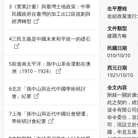
3
《實業計畫》與臺灣土地政策：中華
生平歷程
民國政府在臺灣的加工出口區規劃與
改組政黨進行
經濟轉型
文件類型
建國方略
4
三民主義是中國未來和平統一的礎石
民國日期
010/10/10
5
前進南太平洋：孫中山革命運動在澳
西元日期
洲（1910－1924）
1921/10/10
全文內容
6
北京「孫中山與近代中國學術研討
附錄一關於廣
會」紀要
此之契約，經
波令有限公司(
7
上海「孫中山與近代中國社會變遷」
命令委任，並
學術研討會紀要
司，現設立於
國，年息五厘