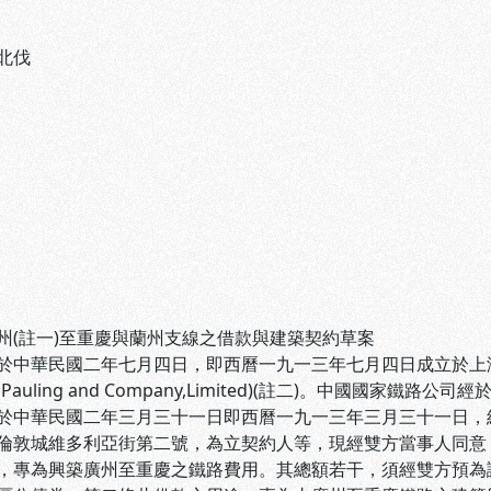
北伐
州(註一)至重慶與蘭州支線之借款與建築契約草案
於中華民國二年七月四日，即西曆一九一三年七月四日成立於上
Pauling and Company,Limited)(註二)。中國國
於中華民國二年三月三十一日即西曆一九一三年三月三十一日，
倫敦城維多利亞街第二號，為立契約人等，現經雙方當事人同意
，專為興築廣州至重慶之鐵路費用。其總額若干，須經雙方預為