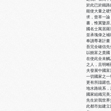
於此已於鐵路
能使大量之硬
求，曾草一論
書，惟冀鑒原
國名士寓居羅
並承瑰偉之補
奉讀尊著計畫
吾完全確信先
以饒富之貴國
在使此全未觸
之人，且明晰
夫發展中國富
一切國家之一
更有所躊躇也
地水路統系，
國家組織完美
先生於我世界
此都市如建立