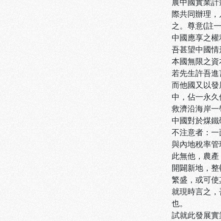
展中國實業計
際共同辦理，
之。尊意(註
中國應享之權
吾甚望中國情
本國無限之資
若先生許吾進
而他國又以發
中，佔一永久
救濟沿海岸一
中國對於煤鐵
不注意者：一
與內地稅率管
此無他，農產
開闢新地，整
繁盛，或可使
就現時言之，
也。
試就此發展實