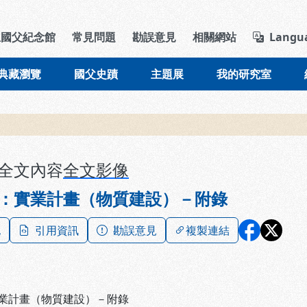
導覽列區塊
立國父紀念館
常見問題
勘誤意見
相關網站
Langu
典藏瀏覽
國父史蹟
主題展
我的研究室
全文內容
全文影像
：實業計畫（物質建設）－附錄
記
引用資訊
勘誤意見
複製連結
業計畫（物質建設）－附錄