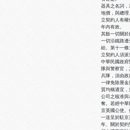
器具之名詞，
地價，與總理
立契約人有權
年內有效。
其餘一切關於
一切沿鐵路邊
給。第十一條
立契約人須派
中華民國政府
隊與警察官，
兵隊，須由政
一律免除厘金
質均稱適宜，
公司之核准與
奪。若經中華
京英國公使。
一送呈於駐京
年、關於契約