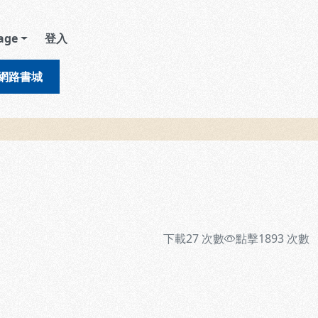
age
登入
網路書城
下載
27
次數
點擊
1893
次數