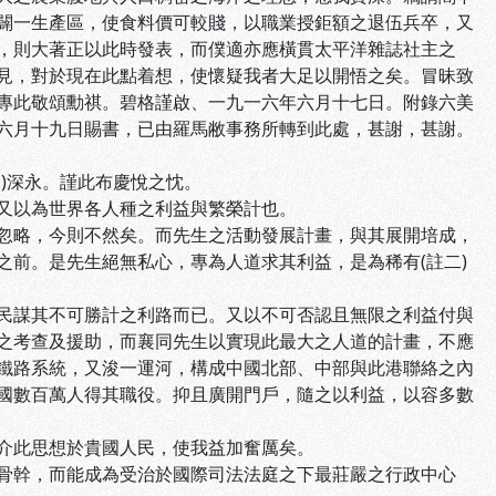
闢一生產區，使食料價可較賤，以職業授鉅額之退伍兵卒，又
，則大著正以此時發表，而僕適亦應橫貫太平洋雜誌社主之
見，對於現在此點着想，使懷疑我者大足以開悟之矣。冒昧致
專此敬頌勳祺。碧格謹啟、一九一六年六月十七日。附錄六美
六月十九日賜書，已由羅馬敝事務所轉到此處，甚謝，甚謝。
)深永。謹此布慶悅之忱。
又以為世界各人種之利益與繁榮計也。
忽略，今則不然矣。而先生之活動發展計畫，與其展開培成，
前。是先生絕無私心，專為人道求其利益，是為稀有(註二)
民謀其不可勝計之利路而已。又以不可否認且無限之利益付與
之考查及援助，而襄同先生以實現此最大之人道的計畫，不應
鐵路系統，又浚一運河，構成中國北部、中部與此港聯絡之內
國數百萬人得其職役。抑且廣開門戶，隨之以利益，以容多數
介此思想於貴國人民，使我益加奮厲矣。
骨幹，而能成為受治於國際司法法庭之下最莊嚴之行政中心