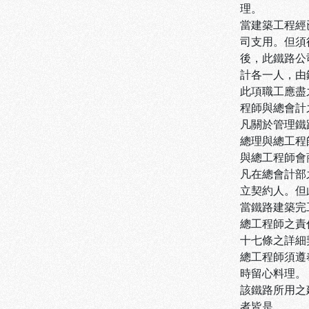
理。
當建築工程經
司支用。但須
後，此鐵路公
計各一人，由
此項職工應盡
程師與總會計
凡關於管理鐵
總理與總工程
與總工程師會
凡在總會計部
立契約人。但
當鐵路建築完
總工程師之責
十七條之詳細
總工程師須遵
時留心料理。
該鐵路所用之
者皆是。