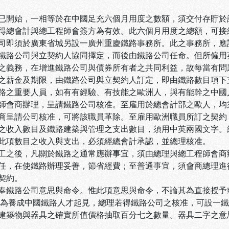
已開始，一相等於在中國足充六個月用度之數額，須交付存貯於
得總會計與總工程師會簽方為有效。此六個月用度之總額，可接
司即須於廣東省城另設一廣州重慶鐵路事務所。此之事務所，應
鐵路公司與立契約人協同擇定，而後由鐵路公司任命。但所僱用
之義務，在增進鐵路公司與債券所有者之共同利益，故每當有問
之薪金及期限，由鐵路公司與立契約人訂定，即由鐵路數目項下
路之重要人員，如有有經驗、有技能之歐洲人，與有能幹之中國
師會商辦理，呈請鐵路公司核准。至雇用於總會計部之歐人，均
商呈請公司核准，可將該職員革除。至雇用歐洲職員所訂之契約
之收入數目及鐵路建築與管理之支出數目，須用中英兩國文字。
此項數目之收入與支出，必須經總會計承認，並總理核准。
工之後，凡關於鐵路之通常應辦事宜，須由總理與總工程師會商
任，在使鐵路辦理妥善，節省經費；至普通事宜，須會商總理進
契約。
奉鐵路公司意思與命令。惟此項意思與命令，不論其為直接授予
 為養成中國鐵路人才起見，總理若得鐵路公司之核准，可設一
建築物與器具之確實所值價格抽取百分七之數量。器具二字之意