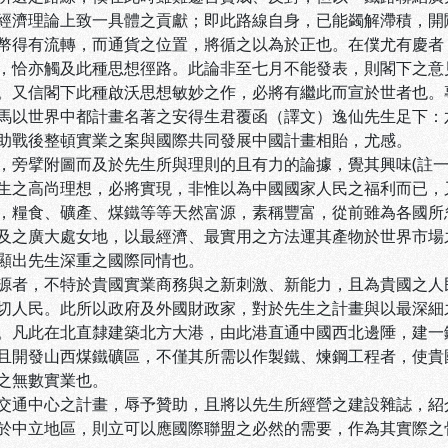
經濟理論上致一具體之貢獻；即此路線自身，已能蠲解滯積，開
幣得有流轉，而通貨之位置，將循之以為於正也。在僕尤有慶者
，恰亦觸及此種思想徑路。此論非至七月不能發表，則閣下之意
。又信閣下此種啟沃思想敏妙之作，必將有繼此而宣於世者也。
馬以世界中都計畫名著之安得生君覆函（譯文）逸仙先生足下：
助戰後整頓實業之案與國際共同發展中國計畫相貽，尤感。
，旁擘附圖而及於先生所與理則的且有力的論據，覺其興味(註一
生之高尚理想，必將實現，非惟以為中國國家人民之福利而已，
，糧食、礦產、煤鐵等等天然富源，素稱豐富，從前雖為各國所
及之廣大處女地，以最經濟、最實用之方法運其產物於世界市場之
顯出先生深重之國際同情也。
源者，不特於貴國實業商務與之新刺激、新能力，且為貴國之人
切人民。此所以政府及外國財政家，對於先生之計畫與以最深細
。凡此在北直隸建築北方大港，由此港直通中國西北邊陲，建一
且開發山西煤鐵礦區，不僅其所需以作製鐵、煉鋼工程者，使貴
之無數實業也。
交通中心之計畫，辱予贊助，且將以先生所經營之建設雜誌，紹
於中立地區，則立可以應國際聯盟之必然的需要，作為其實際之