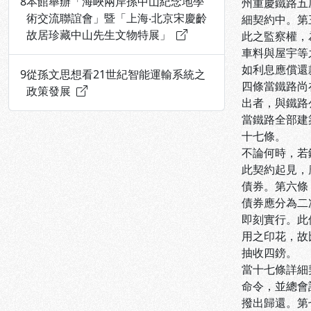
8
本館舉辦「海峽兩岸孫中山紀念地學
州重慶鐵路五
術交流聯誼會」暨「上海‧北京宋慶齡
細契約中。第
故居珍藏中山先生文物特展」
此之監察權，
車料與屋宇等
如利息應償還
9
從孫文思想看21世紀智能運輸系統之
四條當鐵路尚
政策發展
出者，與鐵路
當鐵路全部建
十七條。
不論何時，若
此契約起見，
債券。第六條
債券應分為二
即刻實行。此
用之印花，故
抽收四鎊。
當十七條詳細
命令，並總會
撥出歸還。第