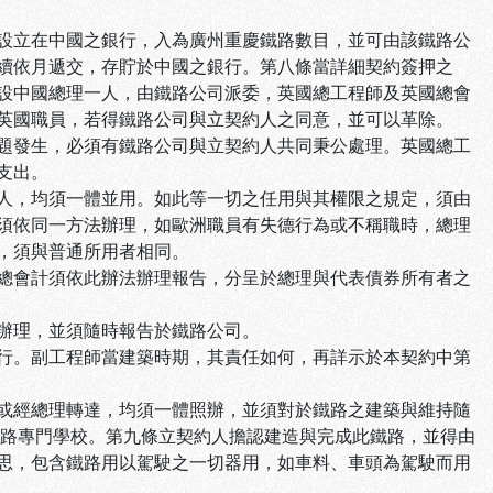
設立在中國之銀行，入為廣州重慶鐵路數目，並可由該鐵路公
續依月遞交，存貯於中國之銀行。第八條當詳細契約簽押之
設中國總理一人，由鐵路公司派委，英國總工程師及英國總會
英國職員，若得鐵路公司與立契約人之同意，並可以革除。
題發生，必須有鐵路公司與立契約人共同秉公處理。英國總工
支出。
人，均須一體並用。如此等一切之任用與其權限之規定，須由
須依同一方法辦理，如歐洲職員有失德行為或不稱職時，總理
，須與普通所用者相同。
總會計須依此辦法辦理報告，分呈於總理與代表債券所有者之
辦理，並須隨時報告於鐵路公司。
行。副工程師當建築時期，其責任如何，再詳示於本契約中第
或經總理轉達，均須一體照辦，並須對於鐵路之建築與維持隨
鐵路專門學校。第九條立契約人擔認建造與完成此鐵路，並得由
思，包含鐵路用以駕駛之一切器用，如車料、車頭為駕駛而用