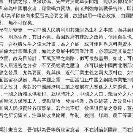
畫，拜讀之餘，良深欽佩。先生對於此重要問題，能以宏偉精深
凡命為中國朋友者，應當竭力贊助。前者列強每當戰爭告終，即
一)以為革除彼向來惡習為必要之圖，故提倡用一聯合政策，由國
利，無不可保矣。
形有所變更，一切中國人民將利用其錢財為生利之事業，而共襄
本，用為生產，其日不遠。蓋因政府有建設之政策，信用自生也
言，吾欲將先生之偉大計畫，為之介紹，或可使世界原料與資本
展偉大計畫而求資，如此之發展中國實業計畫，必須認定其最急
位置。故為目前計，五萬英里之鐵路，似可最敷需用。如此，可
帶人居過密之各省，不至受經濟之壓迫，亦可以使中國西北兩部
礦之發展，尤為要圖。煤與鐵，近代工業主義之兩大原料也。如
面當留存煤鐵，為其本國之需；一面當阻止中國之鋼鐵事業抵押
理之改良，亦對於中國經濟與工業之發展有大關係之大問題也。
，一國之所賴以供養也。就現時計之，中國之人口，幾百分之八
頓灌溉與保護工人，獎勵畜牧，發展棉業，改良絲茶，及改良中
其國人民投資於各項事業。若舍此不顧，欲保證實業之發達，蓋
吾之所切望者，注重於改良輸運、幣制、稅則、煤鐵、農工等事
業計畫言之，吾信以為吾等所應留意者，不在討論新國家，而在