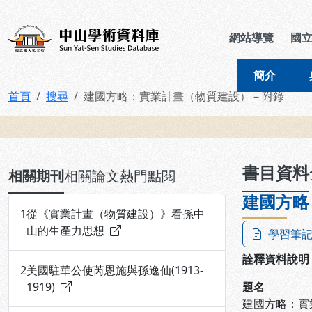
跳到主要內容
:::
:::
中山學術資料庫
網站導覽
國
簡介
首頁
搜尋
建國方略：實業計畫（物質建設）－附錄
:::
書目資料
相關期刊
相關論文
熱門點閱
建國方略
1
從《實業計畫（物質建設）》看孫中
山的生產力思想
學習筆
詮釋資料說明
2
美國駐華公使芮恩施與孫逸仙(1913-
1919)
題名
建國方略：實