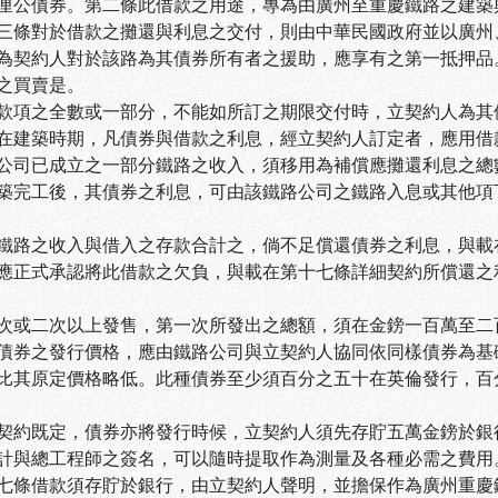
厘公債券。第二條此借款之用途，專為由廣州至重慶鐵路之建築
三條對於借款之攤還與利息之交付，則由中華民國政府並以廣州
為契約人對於該路為其債券所有者之援助，應享有之第一抵押品
之買賣是。
款項之全數或一部分，不能如所訂之期限交付時，立契約人為其
在建築時期，凡債券與借款之利息，經立契約人訂定者，應用借
公司已成立之一部分鐵路之收入，須移用為補償應攤還利息之總
築完工後，其債券之利息，可由該鐵路公司之鐵路入息或其他項
鐵路之收入與借入之存款合計之，倘不足償還債券之利息，與載
應正式承認將此借款之欠負，與載在第十七條詳細契約所償還之
次或二次以上發售，第一次所發出之總額，須在金鎊一百萬至二
債券之發行價格，應由鐵路公司與立契約人協同依同樣債券為基
比其原定價格略低。此種債券至少須百分之五十在英倫發行，百
契約既定，債券亦將發行時候，立契約人須先存貯五萬金鎊於銀
計與總工程師之簽名，可以隨時提取作為測量及各種必需之費用
七條借款須存貯於銀行，由立契約人聲明，並擔保作為廣州重慶