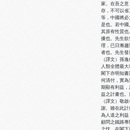
家。在吾之意
存，不可以省
等，中國將必
是也。若中國
其原有性質也
擾也。先生欲
理，已日漸趨
者也。先生發
（譯文）孫逸
人類全體最大
閣下亦明知書
何清付，實為
期顯有利益，
益之計畫也。
（譯文）敬啟
謝。雖在此計
為人道之利益
顧問之鐵路專
之忱。在閣下