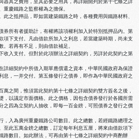
與器具之費用，至其必要之用具，再詳細開列於第十七條之詳
、重慶鐵路之監察權為之擔保。
。此之抵押品，即如當建築鐵路之時，各種費用與鐵路材料、
債券所有者援助計，有權將該項權利加入於特別抵押品內。第
款項下支付。凡由借款所加入之利息，若當建築時期，尚未支
數。若再有不足，則由借款補足。
下收入支付。但對於此項辦法之詳細契約，另詳於此契約之第
在詳細契約中所借入期單應償還之資本，中華民國政府為保證
利息，一并交付。第五條發行之債券，即作為中華民國政府之
百萬之間，惟須當此契約第十七條之詳細契約雙方簽名之後，
礎，以議定市面價格。此之價格，因包含債券發行於各國所需
分之四為立契約人抽收，即每一百金鎊，可照債券之發行之價
行，入為廣州重慶鐵路公司數目。此之總數，若經鐵路總理之
。至此五萬金鎊之總數，訂定每年利息五厘，將來由借款項下
鐵路數目。如此辦法，可再由第十七條之詳細契約中商酌辦