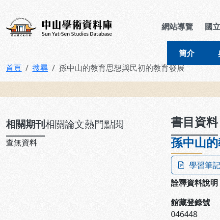
跳到主要內容
:::
:::
中山學術資料庫
網站導覽
國
簡介
首頁
搜尋
孫中山的教育思想與民初的教育發展
:::
書目資料
相關期刊
相關論文
熱門點閱
孫中山的
查無資料
學習筆
詮釋資料說明
館藏登錄號
046448