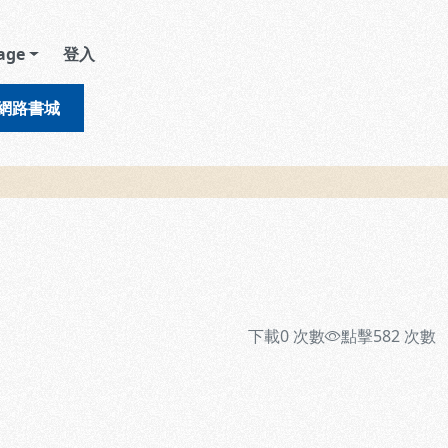
age
登入
網路書城
下載
0
次數
點擊
582
次數