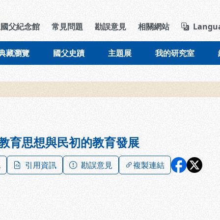
導覽列區塊
立國父紀念館
常見問題
勘誤意見
相關網站
Langu
典藏瀏覽
國父史蹟
主題展
我的研究室
教育思想與民初的教育發展
記
引用資訊
勘誤意見
複製連結