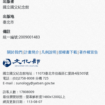
出版者
國立國父紀念館
出版地
臺北市
備註
統一編號:2009001483
:::
關於我們
|
計畫簡介
|
凡例說明
|
授權書下載
|
著作權宣告
國立國父紀念館地址：11073臺北市信義區仁愛路4段505號
電話：(02)2758-8008 分機 725
E-mail：sunology@yatsen.gov.tw
訪客人數：
17808009
最佳瀏覽狀態：螢幕解析度1480x1200以上
網頁更新日期： 113-08-07