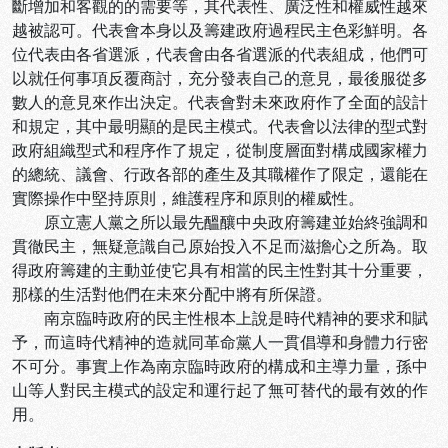
斷增加和客觀的的需要等，其代表性、廣泛性和權威性越來
越被認可。代表會本身以及籌建政府過程民主色彩鮮明。各
位代表由各省選派，代表會由各省選派的代表組成，他們可
以就任何事項反覆商討，充分發表自己的意見，最後服從多
數人的意見來作出決定。代表會對未來政府作了全面的設計
和規定，其中最明顯的是民主模式。代表會以法律的型式對
政府組織型式和程序作了規定，從制度層面對構成國家權力
的總統、議會、行政各部的產生及其職權作了限定，還能在
實際操作中堅持原則，維護程序和原則的權威性。
原立憲人黨之所以最先醞釀中央政府籌建並始終強調和
貫徹民主，無疑意識自己原始投入不足而滋擔心之所為。取
得政府籌建的主動並使它具有相當的民主性對其十分重要，
那樣的生活對他們在未來分配中將有所保證。
南京臨時政府的民主性根本上說是時代精神的要求和賦
予，而這時代精神的造就同革命黨人一貫倡導和身體力行密
不可分。事實上作為南京臨時政府的構成和主導力量，孫中
山等人對民主模式的設定和運行起了無可替代的最有效的作
用。