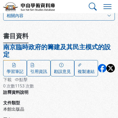
跳到主要內容
:::
:::
中山學術資料庫
:::
相關內容
書目資料
南京臨時政府的籌建及其民主模式的設
定
學習筆記
引用資訊
勘誤意見
複製連結
下載
點擊
0
次數
1153
次數
詮釋資料說明
文件類型
本館出版品