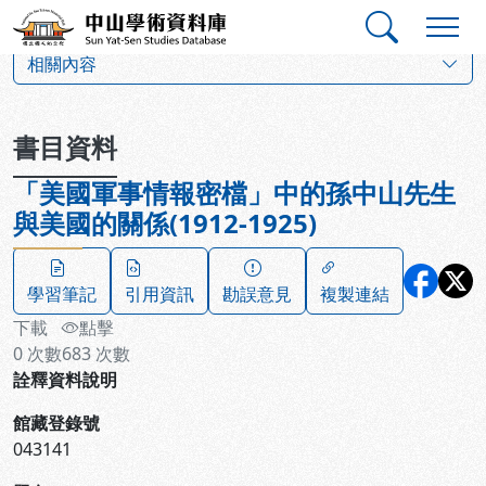
跳到主要內容
:::
:::
中山學術資料庫
:::
相關內容
書目資料
「美國軍事情報密檔」中的孫中山先生
與美國的關係(1912-1925)
學習筆記
引用資訊
勘誤意見
複製連結
下載
點擊
0
次數
683
次數
詮釋資料說明
館藏登錄號
043141