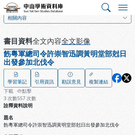
跳到主要內容
:::
:::
中山學術資料庫
:::
相關內容
書目資料
全文內容
全文影像
飭粵軍總司令許崇智迅調黃明堂部尅日
出發參加北伐令
學習筆記
引用資訊
勘誤意見
複製連結
下載
點擊
3
次數
557
次數
詮釋資料說明
題名
飭粵軍總司令許崇智迅調黃明堂部尅日出發參加北伐令