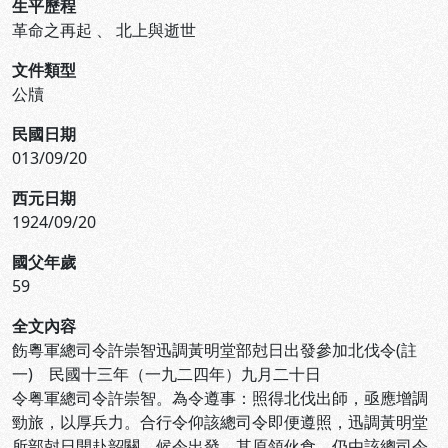
生平歷程
革命之再起
、
北上與逝世
文件類型
公牘
民國日期
013/09/20
西元日期
1924/09/20
國父年歲
59
全文內容
飭粵軍總司令許崇智迅調黃明堂部尅日出發參加北伐令(註
一) 民國十三年（一九二四年）九月二十日
令粤軍總司令許崇智。為令遵事：照得北伐出師，亟應增調
勁旅，以厚兵力。合行令仰該總司令即便遵照，迅調黃明堂
所部尅日開赴韶關，候令出發。其原領伙食，仍由該總司令