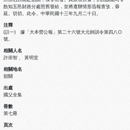
飭知五邑財政分處照舊發給，並將遵辦情形迅報查攷，毋
延。切切。此令。中華民國十三年九月二十日。
注釋
(註一) 據「大本營公報」第二十六號大元帥訓令第四八○
號。
相關人名
許崇智
、
黃明堂
相關地名
韶關
出處
國父全集
冊數
第七冊
頁次