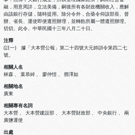
融，用意周詳，立法美備，嗣後所有各財政機關收入，應解
由該銀行存儲，隨時提用。除分令外，合亟令仰該部長、督
辦、省長、運使即便遵照辦理，並轉飭所屬一體遵照辦理。
切切。此令。中華民國十三年八月二十日。
注釋
(註一) 據「大本營公報」第二十四號大元帥訓令第四二七
號。
相關人名
林森
、
葉恭綽
、
廖仲愷
、
鄧澤如
相關地名
廣東
相關專有名詞
大本營
、
大本營建設部
、
大本營財政部
、
中央銀行
、
兩
廣鹽運使
出處