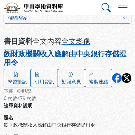
跳到主要內容
:::
:::
中山學術資料庫
:::
相關內容
書目資料
全文內容
全文影像
飭財政機關收入應解由中央銀行存儲提
用令
學習筆記
引用資訊
勘誤意見
複製連結
下載
點擊
6
次數
479
次數
詮釋資料說明
題名
飭財政機關收入應解由中央銀行存儲提用令