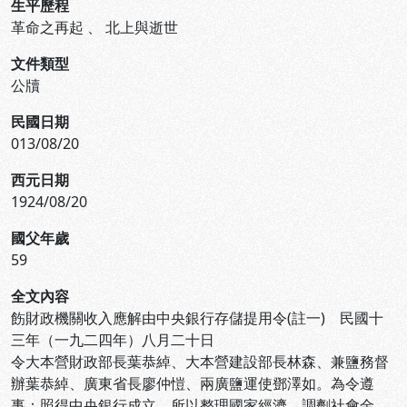
生平歷程
革命之再起
、
北上與逝世
文件類型
公牘
民國日期
013/08/20
西元日期
1924/08/20
國父年歲
59
全文內容
飭財政機關收入應解由中央銀行存儲提用令(註一) 民國十
三年（一九二四年）八月二十日
令大本營財政部長葉恭綽、大本營建設部長林森、兼鹽務督
辦葉恭綽、廣東省長廖仲愷、兩廣鹽運使鄧澤如。為令遵
事：照得中央銀行成立，所以整理國家經濟，調劑社會金