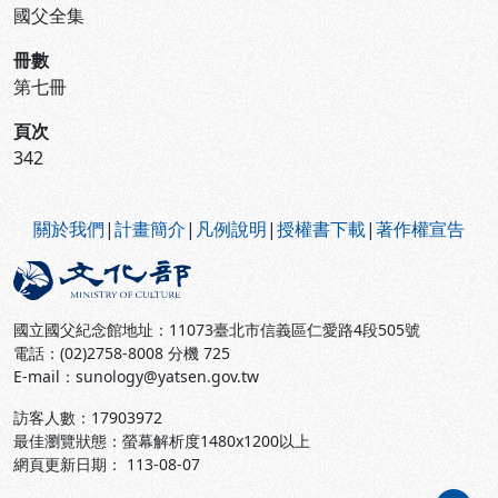
國父全集
冊數
第七冊
頁次
342
:::
關於我們
|
計畫簡介
|
凡例說明
|
授權書下載
|
著作權宣告
國立國父紀念館地址：11073臺北市信義區仁愛路4段505號
電話：(02)2758-8008 分機 725
E-mail：sunology@yatsen.gov.tw
訪客人數：
17903972
最佳瀏覽狀態：螢幕解析度1480x1200以上
網頁更新日期： 113-08-07