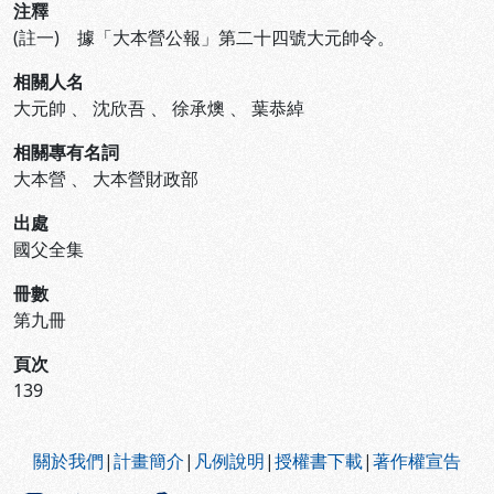
注釋
(註一) 據「大本營公報」第二十四號大元帥令。
相關人名
大元帥
、
沈欣吾
、
徐承燠
、
葉恭綽
相關專有名詞
大本營
、
大本營財政部
出處
國父全集
冊數
第九冊
頁次
139
:::
關於我們
|
計畫簡介
|
凡例說明
|
授權書下載
|
著作權宣告