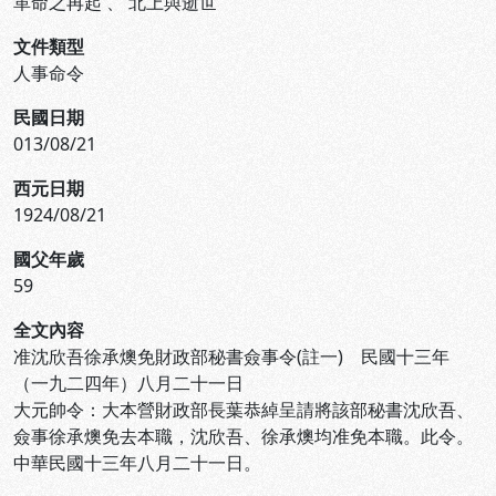
革命之再起
、
北上與逝世
文件類型
人事命令
民國日期
013/08/21
西元日期
1924/08/21
國父年歲
59
全文內容
准沈欣吾徐承燠免財政部秘書僉事令(註一) 民國十三年
（一九二四年）八月二十一日
大元帥令：大本營財政部長葉恭綽呈請將該部秘書沈欣吾、
僉事徐承燠免去本職，沈欣吾、徐承燠均准免本職。此令。
中華民國十三年八月二十一日。