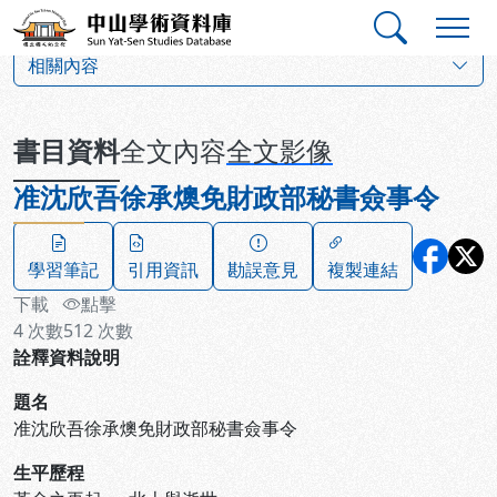
跳到主要內容
:::
:::
中山學術資料庫
:::
相關內容
書目資料
全文內容
全文影像
准沈欣吾徐承燠免財政部秘書僉事令
學習筆記
引用資訊
勘誤意見
複製連結
下載
點擊
4
次數
512
次數
詮釋資料說明
題名
准沈欣吾徐承燠免財政部秘書僉事令
生平歷程