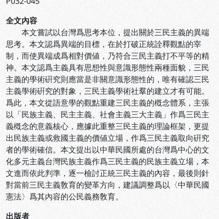
P032-045
全文內容
本文嘗試以台灣爲思考本位，提出關於三民主義的異端
思考。本文認爲異端的目標，在於打破正統詮釋觀點的宰
制，而使異端成爲相對價値，乃符合三民主義打不平等的精
神。本文認爲主義具有思想性與意識形態性兩種面貌，三民
主義的學術硏究則應當是非關意識形態性的，唯有確認三民
主義學術硏究的對象，三民主義學術社羣的建立才有可能。
爲此，本文從語意學的觀點重建三民主義的槪念體系，主張
以「民族主義、民主主義、社會主義三大主義」作爲三民主
義槪念的意義核心，應據此重整三民主義的理論框架，更提
出民族主義或救國主義的價値立場，作爲三民主義取向硏究
者的學術確信。本文提出以中華民國所處的台灣爲中心的文
化多元主義台灣民族主義作爲三民主義的民族主義立場，本
文進而依此判準，逐一檢討正統三民主義的內容，最後則針
對當前三民主義敎育的變革方向，建議調整爲以〈中華民國
憲法〉爲其內容的公民義務敎育。
出版者