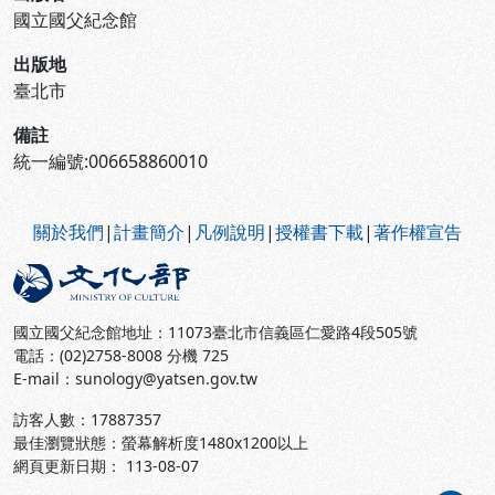
國立國父紀念館
出版地
臺北市
備註
統一編號:006658860010
:::
關於我們
|
計畫簡介
|
凡例說明
|
授權書下載
|
著作權宣告
國立國父紀念館地址：11073臺北市信義區仁愛路4段505號
電話：(02)2758-8008 分機 725
E-mail：sunology@yatsen.gov.tw
訪客人數：
17887357
最佳瀏覽狀態：螢幕解析度1480x1200以上
網頁更新日期： 113-08-07