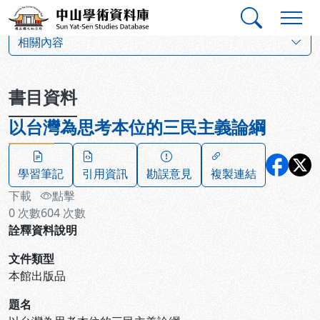
跳到主要內容
:::
:::
中山學術資料庫
:::
相關內容
書目資料
以台灣為思考本位的三民主義論綱
學習筆記
引用資訊
勘誤意見
複製連結
下載
點擊
0
次數
604
次數
詮釋資料說明
文件類型
本館出版品
題名