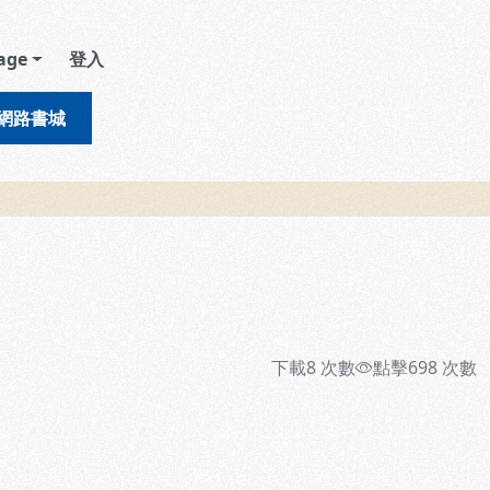
age
登入
網路書城
下載
8
次數
點擊
698
次數