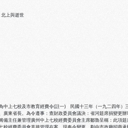
、
北上與逝世
為中上七校及市教育經費令(註一) 民國十三年（一九二四年）
、廣東省長。為令遵事：查財政委員會議決：省河筵席捐變更辦
籌備主任兼管理廣州中上七校經費委員會主席鄒魯呈稱：此項筵
七校經費委員會直接管理在案。現奉令變更，劃由市政廳招商承