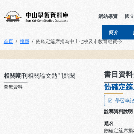
跳到主要內容
:::
:::
中山學術資料庫
網站導覽
國
簡介
首頁
搜尋
飭確定筵席捐為中上七校及市教育經費令
:::
書目資料
相關期刊
相關論文
熱門點閱
飭確定筵
查無資料
學習筆
詮釋資料說明
題名
飭確定筵席捐