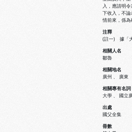
入，應請明令
下收入，不論
情前來，係為
注釋
(註一) 據
相關人名
鄒魯
相關地名
廣州
、
廣東
相關專有名詞
大學
、
國立
出處
國父全集
冊數