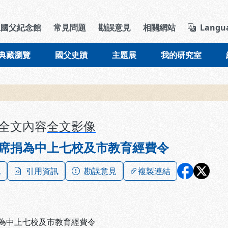
導覽列區塊
立國父紀念館
常見問題
勘誤意見
相關網站
Langu
典藏瀏覽
國父史蹟
主題展
我的研究室
全文內容
全文影像
席捐為中上七校及市教育經費令
記
引用資訊
勘誤意見
複製連結
為中上七校及市教育經費令