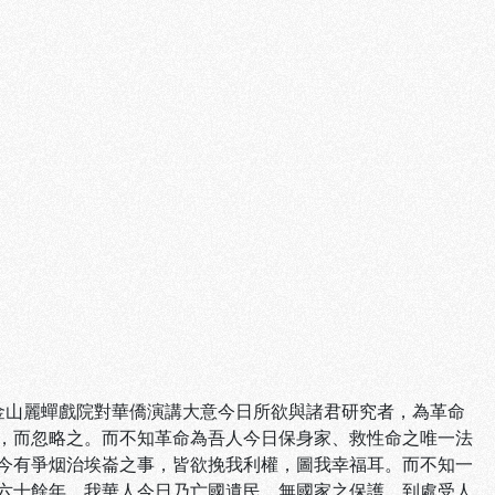
金山麗蟬戲院對華僑演講大意今日所欲與諸君研究者，為革命
，而忽略之。而不知革命為吾人今日保身家、救性命之唯一法
今有爭烟治埃崙之事，皆欲挽我利權，圖我幸福耳。而不知一
六十餘年，我華人今日乃亡國遺民，無國家之保護，到處受人