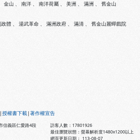
、
金山
、
南洋
、
南洋荷屬
、
美洲
、
滿洲
、
舊金山
制政體
、
湯武革命
、
滿洲政府
、
滿清
、
舊金山麗蟬戲院
|
授權書下載
|
著作權宣告
北市信義區仁愛路4段
訪客人數：
17801926
最佳瀏覽狀態：螢幕解析度1480x1200以上
網頁更新日期： 113-08-07