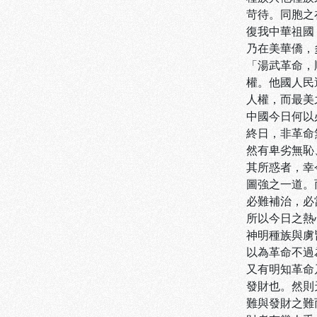
苛待。同胞之
復我中華祖國
乃在美華僑，
「湯武革命，
權。他國人民
人權，而最美
中國今日何以
終日，非革命
然有卑劣無恥
其所惑者，幸
圖強之一道。
必難補治，必
所以今日之熱
神明種族與虜
以為革命不過
又有明知革命
發財也。然則
難與發財之難