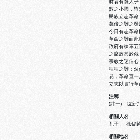
財者有幾人乎
數之小國，皆
民族立志革命
萬倍之難之發
今日有志革命
革命之難而此
政府有練軍五
之腐敗甚於俄
宗教之迷信心
種種之難；然
易，革命直一
立志以實行革
注釋
(註一) 據
相關人名
孔子
、
徐錫
相關地名