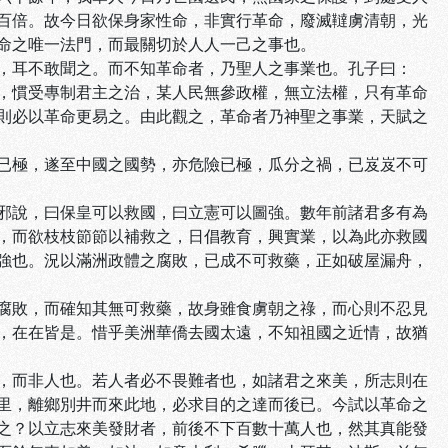
百倍。故今日欲保身家性命，非實行革命，廢滅韃虜清朝，光
命之唯一法門，而最關切於人人一己之事也。
，耳不敢聞之。而不知革命者，乃聖人之事業也。孔子曰：
，慣受專制君主之治，某人民無參政權，無立法權，只有革命
則必以革命更易之。由此觀之，革命者乃神聖之事業，天賦之
已極，遂至中國之國勢，亦危險已極，瓜分之禍，已岌岌不可
邪說，曰保皇可以救國，曰立憲可以圖強。數年前諸君多有為
，而欲枝枝節節以補救之，日倡教育，興實業，以為此亦救國
強也。況以滿洲政體之腐敗，已成不可救藥，正如破屋漏舟，
腐敗，而確知其無可救藥，故身雖食虜朝之祿，而心則不忍見
，在在皆是。惜乎美洲華僑去國太遠，不知祖國之近情，故猶
，而非人也。若人者必不畏難者也，如諸君之來美，所志則在
里，離鄉別井而來此地，必求目的之達而後已。今試以革命之
之？以立志來美發財者，前後不下百數十萬人也，然其真能發