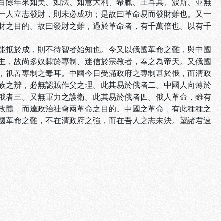
百餘年來如美、如法、如意大利、希臘、土耳其、波斯、並無
一人立志發財，則未必成功；是故曰革命易而發財難也。又一
財之目的。故曰發財之難，過於革命者，有千萬倍也。以有千
能抵於成，則不待智者始知也。今又以俄國革命之難，與中國
主，故尚多奴隸於專制、迷信於宗教者，奉之為帝天。又俄國
，祇苦專制之毒耳。中國今日受滿政府之專制甚於俄，而清政
族之辨，必無認賊作父之理。此其易於俄者二。中國人向薄於
俄者三。又無軍力之護衛。此其易於俄者四。俄人革命，雖有
政體，而達政治社會兩革命之目的。中國之革命，有此種種之
國革命之難，不在清政府之強，而在吾人之志未決。望諸君速