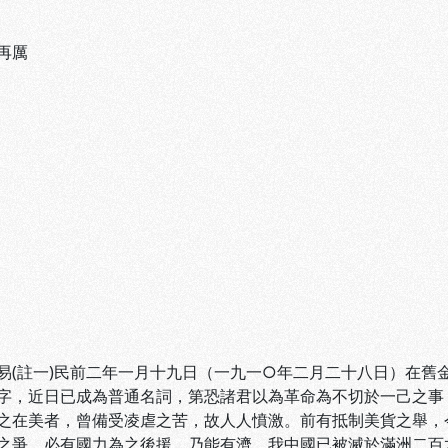
再厲
易(註一)民前二年一月十九日（一九一○年二月二十八日）在舊
字，近日已成為普通名詞，第恐諸君以為革命為不切於一己之事
之在美者，曾備受凌虐之苦，故人人憤激。前有抵制美貨之舉，
之爭，必有國力為之後援，乃能有濟。我中國已被滅於滿洲二百