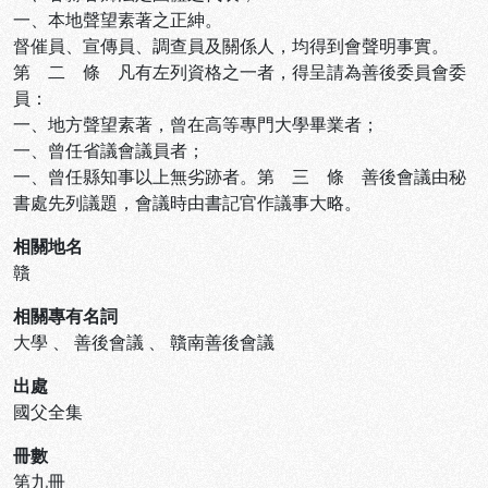
一、本地聲望素著之正紳。
督催員、宣傳員、調查員及關係人，均得到會聲明事實。
第 二 條 凡有左列資格之一者，得呈請為善後委員會委
員：
一、地方聲望素著，曾在高等專門大學畢業者；
一、曾任省議會議員者；
一、曾任縣知事以上無劣跡者。第 三 條 善後會議由秘
書處先列議題，會議時由書記官作議事大略。
相關地名
贛
相關專有名詞
大學
、
善後會議
、
贛南善後會議
出處
國父全集
冊數
第九冊