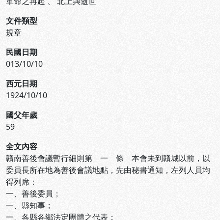
革命之再起
、
北上與逝世
文件類型
規章
民國日期
013/10/10
西元日期
1924/10/10
國父年歲
59
全文內容
贛南善後會議暫行細則第 一 條 本會未到贛城以前，以
委員長所在地為善後會議地點，先由秘書通知，左列人員均
得列席：
一、善後委員；
一、縣知事；
一、各縣各鄉法定團體之代表；