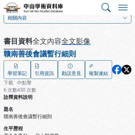
跳到主要內容
:::
:::
中山學術資料庫
:::
相關內容
書目資料
全文內容
全文影像
贛南善後會議暫行細則
學習筆記
引用資訊
勘誤意見
複製連結
下載
點擊
6
次數
430
次數
詮釋資料說明
題名
贛南善後會議暫行細則
生平歷程