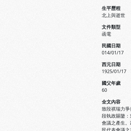
生平歷程
北上與逝世
文件類型
函電
民國日期
014/01/17
西元日期
1925/01/17
國父年歲
60
全文內容
致段祺瑞力爭
段執政賜鑒：
會議之產生。
民代表會議之