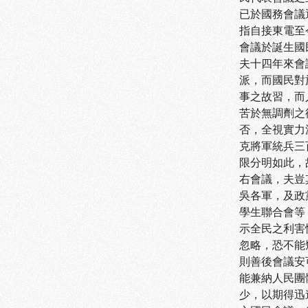
已於國務會議
指自接東電至
會議於誕生國
夫十四年來會
派，而國民對
事之故習，而
苦於無調劑之
否，全視實力
克將軍統兵三
限分明如此，
右會議，夫豈
吳各軍，及政
學生聯合會等
示全民之利害
忽略，恐不能
則善後會議安
能兼納人民團
少，以期得迅