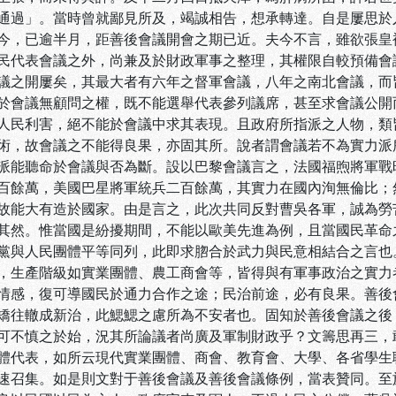
通過」。當時曾就鄙見所及，竭誠相告，想承轉達。自是屢思於
今，已逾半月，距善後會議開會之期已近。夫今不言，雖欲張皇
民代表會議之外，尚兼及於財政軍事之整理，其權限自較預備會
議之開屢矣，其最大者有六年之督軍會議，八年之南北會議，而
於會議無顧問之權，既不能選舉代表參列議席，甚至求會議公開
人民利害，絕不能於會議中求其表現。且政府所指派之人物，類
術，故會議之不能得良果，亦固其所。說者謂會議若不為實力派
派能聽命於會議與否為斷。設以巴黎會議言之，法國福煦將軍戰
百餘萬，美國巴星將軍統兵二百餘萬，其實力在國內洵無倫比；
故能大有造於國家。由是言之，此次共同反對曹吳各軍，誠為勞
其然。惟當國是紛擾期間，不能以歐美先進為例，且當國民革命
黨與人民團體平等同列，此即求脗合於武力與民意相結合之言也
，生產階級如實業團體、農工商會等，皆得與有軍事政治之實力
情感，復可導國民於通力合作之途；民治前途，必有良果。善後
矯往轍成新治，此鰓鰓之慮所為不安者也。固知於善後會議之後
可不慎之於始，況其所論議者尚廣及軍制財政乎？文籌思再三，
體代表，如所云現代實業團體、商會、教育會、大學、各省學生
速召集。如是則文對于善後會議及善後會議條例，當表贊同。至