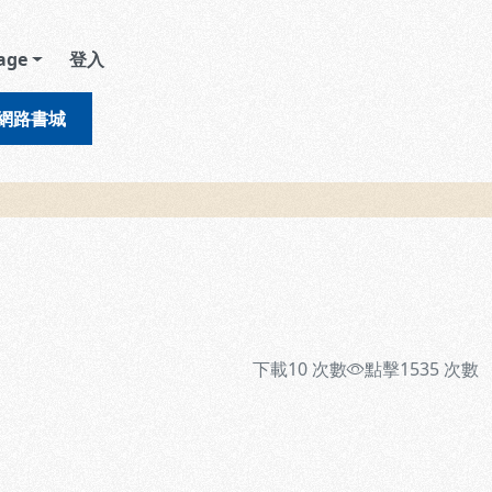
age
登入
網路書城
下載
10
次數
點擊
1535
次數