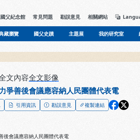
導覽列區塊
立國父紀念館
常見問題
勘誤意見
相關網站
Langu
典藏瀏覽
國父史蹟
主題展
我的研究室
全文內容
全文影像
力爭善後會議應容納人民團體代表電
記
引用資訊
勘誤意見
複製連結
善後會議應容納人民團體代表電