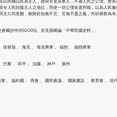
良以民國以民為主人，政府官吏及軍人，不過人民之公僕。曹吳
當令人民回復主人之地位，而使一切公僕各盡所能，以為人民服
與文久同患難，敢附於知無不言、言無不盡之義，尚祈俯察為幸
史會藏抄件(050/205)。並見孫曜編「中華民國史料」。
、
段祺瑞
、
海克
、
海克將軍
、
福煦
、
福煦將軍
、
巴黎
、
和平
、
法國
、
神戶
、
廣州
將軍
、
協約國
、
商會
、
國民會議
、
國家建設
、
教育會
、
現