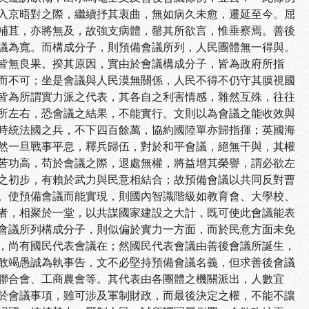
入京晤對之際，繼續抒其衷曲，無如病久未愈，遷延至今。屈
補苴，亦將無及，故強支病體，罄其所欲言，惟垂察焉。善後
議為寬。而構成分子，則預備會議所列，人民團體無一得與。
皆無良果。揆其原因，實由於會議構成分子，皆為政府所指
而不可；坐是會議與人民漠無關係，人民不得不仍守其膜視國
皆為所謂實力派之代表，其各自之利害情感，雜然互殊，往往
所左右，恐會議之結果，不能實行。文則以為會議之能收效與
時統法國之兵，不下四百餘萬，協約國陸單亦歸指揮；英國海
然一旦戰事平息，釋兵歸伍，對於和平會議，絕無干與，其權
苦功高，苟於會議之際，退處無權，將益增其榮譽，謂必欲左
之初步，有賴於武力與民意相結合；故預備會議以共同反對曹
。使預備會議而能實現，則國內智識階級如教育會、大學校、
者，相聚於一堂，以共謀國家建設之大計，既可使此會議能表
會議所列構成分子，則似偏於實力一方面，而於民意方面未免
，尚有國民代表會議在；然國民代表會議由善後會議所誕生，
敢竭愚誠為執事告，文不必堅持預備會議名義，但求善後會議
聯合會、工商農會等。其代表由各團體之機關派出，人數宜
於會議事項，雖可涉及軍制財政，而最後決定之權，不能不讓