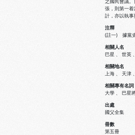
之國民會議。
張，則第一着
計，亦以執事
注釋
(註一) 據黨
相關人名
巴星
、
世英
相關地名
上海
、
天津
相關專有名詞
大學
、
巴星
出處
國父全集
冊數
第五冊