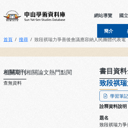
跳到主要內容
:::
:::
中山學術資料庫
網站導覽
國
簡介
首頁
搜尋
致段祺瑞力爭善後會議應容納人民團體代表電
:::
書目資料
相關期刊
相關論文
熱門點閱
致段祺瑞
查無資料
學習筆
詮釋資料說明
題名
致段祺瑞力爭