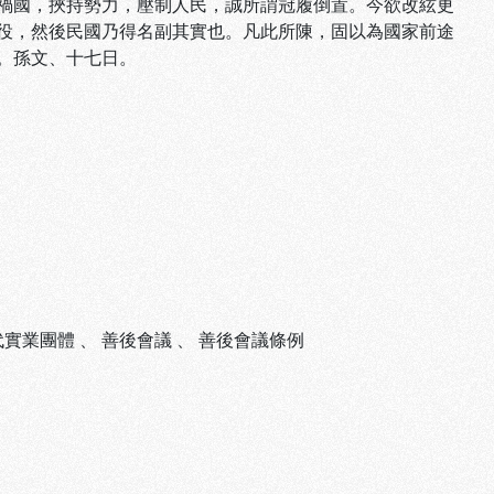
禍國，挾持勢力，壓制人民，誠所謂冠履倒置。今欲改絃更
役，然後民國乃得名副其實也。凡此所陳，固以為國家前途
。孫文、十七日。
代實業團體
、
善後會議
、
善後會議條例