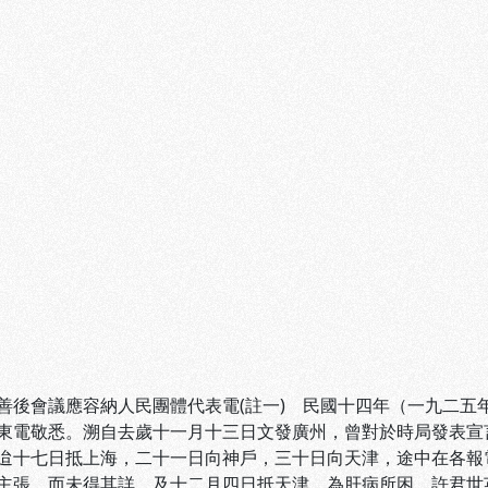
善後會議應容納人民團體代表電(註一) 民國十四年（一九二五
東電敬悉。溯自去歲十一月十三日文發廣州，曾對於時局發表宣
迨十七日抵上海，二十一日向神戶，三十日向天津，途中在各報
主張，而未得其詳。及十二月四日抵天津，為肝病所困，許君世