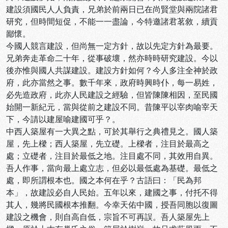
建設須國民人人負責，兄弟於前兩日已在尚賢堂與兩院諸君
研究，但時間短促，不能一一盡論，今特邀諸君茗敘，續貢
鄙懷。
今國人競言建設，但尚無一定方針，故以先定方針為最要。
兄弟奔走革命二十年，從事破壞，然亦時時研究建設。今以
後亦惟與國人共謀建設。建設方針如何？今人多注全神於政
府，此亦當然之事。數千年來，政府時興時仆，每一易姓，
必先造政府，此亦人民建設之經驗，但皆陳陳相因，至民國
始開一新紀元，當與從前之建設不同。昔陳平以宰肉喻宰天
下，今請以建屋喻建國可乎？。
中西人築屋有一大異之點，可於其舉行之典禮見之。國人築
屋，先上樑；西人築屋，先立礎。上樑者，注目於最高之
處；立礎者，注目於最低之地。注目處不同，其效用自異。
吾人作事，當向最上處立志，但必以最低處為基礎。最低之
處，即所謂根本也。國之本何在乎？古語曰：「民為邦
本」，故建設必自人民始。五年以來，建國之事，付托不得
其人，幾將民國根本推翻。今幸天佑中國，授吾同胞以復圖
建設之機會，則自高自低，宗旨不可再誤。吾人築屋先上