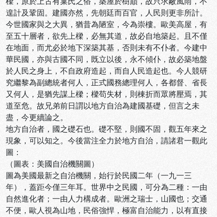
樑，原於上古有巢氏之俗，築屋於樹巔，故只求蔽風雨，不
遑計及鞏固。建國亦然，先朝廷而百官，人民則更非所計。
今世國家與之大異，猶昔為陋室，今為崇樓。歐美高屋，有
至五十層者，欲先上樑，必無其道，故必自地築起。且不僅
在地面，而尤必於地下深築其基，否則未有不仆者。今建中
華民國，亦與古國不同，既立以後，永不傾仆，故必築地盤
於人民之身上，不自政府造起，而自人民造起也。今人競研
究繼黎為副總統者何人，正式國務總理何人，各都督、省長
又何人，是猶先謀上樑；樑苟失材，則棟折而眾將壓焉，其
道至危。故兄弟前日謂以地方自治為建國基礎，但言之未
盡，今更續論之。
地方自治者，國之礎石也。礎不堅，則國不固，觀五年來之
現象，可以知之。今後當注全力於地方自治，請諸君一觀此
圖：
（圖表：美國自治機關圖）
圖為美國最新之自治機關，始行於民國二年（一九一三
年），蓋距今僅三年耳。世界中之民國，可分為二種：一由
自然進化者；一由人力構成者。歐洲之瑞士，山國也；交通
不便，歐人視為山地，民俗強悍，極富自治能力，以有直接