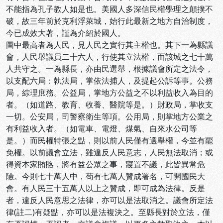
不能指為孔子教人如是也。美國人多深信民權學理之顛撲不
破，故三年前於克利浮萊城，始行此最新之地方自治制度，
今已成效大著，謹為介紹於國人。
圖中最高者為人民，見人民之實行其主權也。其下一為縣議
會，人民舉議員二十六人，行使其立法權，而該城之七十萬
人共守之。一為縣長，亦由民選舉，根據議會所定之法令，
以支配六局：執法局，掌依法捕人，及提起公訴等事。公務
局，綜理庶務。公益局，掌地方公益之不以利益收入為目的
者。（如道路、教育、收養、醫院等是。）財政局，掌收支
一切。公安局，司警察衛生等項。公用局，則掌地方公業之
有利益收入者。（如電車、電燈、煤氣、自來水公司等
是。）而民權特張之點，則以前人民僅有選舉權，今並有罷
免權。以前議會立法，雖違反人民意志，人民無法取消；或
得資本家賄賂，將有益公眾之事，寢置不議，此皆異常危
險。今則七十萬人中，苟有七萬人贊成署名，可開國民大
會。有人民三十五萬人以上之贊成，即可成為法律。反是
者，違反人民意思之法律，亦可以是法取消之。議會所定法
律(註二)有疑點，亦可以是法複決之。至縣長對於立法，僅