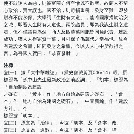
使不敢誘人為惡，則彼富商亦何至慘戚不歡者。故商人不留
心政治，實大誤也。國不治，則苛捐重稅，發財至難，即發
財亦不能永保。大學謂「生財有大道」，能將國家措於治安
之域，即吾人生財有大道也。兩院議員，即為我謀生財之道
者，但不僅議員為然，商人及四萬萬同胞皆同負此責。建設
成功，猶人人得家資千萬，且可保子孫萬代之幸福也。故今
有建設之希望，即同發財之希望。今以人人心中所欲得之一
言，為吾國人賀曰：「恭喜發財！」
注釋
(註一) 據「大中華雜誌」（黨史會藏剪頁046/14）載。原
標題為「孫中山先生最新政治之演說詞」。「胡本」標題為
「自治制度為建設
之礎石」，「黃本」作「地方自治為建設之礎石」，「會
本」作「地方自治為建國之礎石」，「中宣新編」作「建設
方針」。今
標題據「胡本」。
(註二) 原文為「治律」，今據「胡本」及「會本」改。
(註三) 原文為「過數」，今據「胡本」及「會本」增