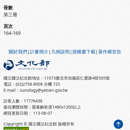
冊數
第三冊
頁次
164-169
:::
關於我們
|
計畫簡介
|
凡例說明
|
授權書下載
|
著作權宣告
國立國父紀念館地址：11073臺北市信義區仁愛路4段505號
電話：(02)2758-8008 分機 725
E-mail：sunology@yatsen.gov.tw
訪客人數：
17776438
最佳瀏覽狀態：螢幕解析度1480x1200以上
網頁更新日期： 113-08-07
Copyright © 國立國父紀念館 版權所有