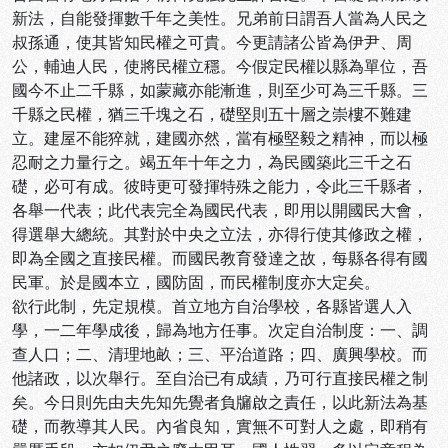
新法，自能發揮數千年之美性。兄弟前日謂吾人當為人民之
叔孫通，使其皆知民權之可貴。今更請諸公皆為伊尹、周
公，輔迪人民，使將民權立穩。今假定民權以縣為單位，吾
國今不止二千縣，如蒙藏亦能漸進，則至少可為三千縣。三
千縣之民權，猶三千塊之石，礎堅則五十層之崇樓不難建
立。建屋不能猝就，建國亦然，當有極堅毅之精神，而以極
忍耐之力量行之。竭五年十年之力，為民國築此三千之石
礎，必可有成。彼時更可發揮特殊之能力，令此三千縣者，
各舉一代表；此代表完全為國民代表，即用以開國民大會，
得選舉大總統。其對於中央之立法，亦得行使其修政之權，
即為全國之直接民權。而國民教育發達之故，每縣各得有國
民軍。於是國本立，國防固，而民權制度亦大定矣。
欲行此制，先定規模。首立地方自治學校，各縣皆選人入
學，一二年學成後，歸為地方任事。次定自治制度：一、調
查人口；二、清理地畝；三、平治道路；四、廣興學校。而
他諸政，以次舉行。至自治已有成績，乃可行直接民權之制
矣。今日則先由夫先知先覺者負牖啟之責任，以此新法為基
礎，而教導其人民。內省良知，實無不可對人之處，即稍有