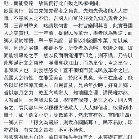
動，而能發達，故當實行此自動之民權機關。
欲圖實行，當由先知先覺者之負責。先知先覺者能人人盡
職，不患國人之不悟。吾國人向富於服從先知先覺者之性
質，三家村塾究，略讀幾句書，一村皆樂聞其言，此實吾國
人之美質也。三十年前，提倡民族革命，學者以為叛逆，而
鄉人易於領悟。舉一事為證：昔嘗以制錢購水菓，給以咸
豐、同治之劣錢，彼卻不受，所受者為康熙、乾隆之錢。彼
固能辨康乾之字，然以反面兩滿洲字叩之，則不識。乃告以
此即滿洲文之康乾，滿洲奪我江山，而為皇帝，今之皇帝，
非我國人也，則勃然怒矣！蓋不俄頃而贊成民族革命之理。
我國人之特性，在能受美言，於此可見矣。今日在座者，能
各以民權歸導其鄉人，自易普及。兄弟年少時，好奇居鄉，
嘗以數月之力，教五六萬鄉人，知地圓之理，講民權亦然。
人智盡同，天與我以良知，學問有深淺，是非之心，則人皆
有之。袁氏數年來以種種方法欺人，人人鮮信者。彼嘗刻小
冊子，如「孫文小史」等數萬本，然未嘗有效。嘗聞(註四)
一鄉人曰：「孫文為國賊，則袁亦國賊耳！」民不易欺，即
亦易悟。有先知之責者，不可不勉也。
吾國舊有地方自治，前日克強先生詳言之。本舊礎石而加以