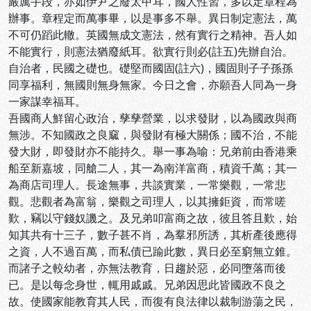
嚴厲手段，亦如伊尹之廢太甲耳，國人性習，多以定章程為
辦事。章程定而萬事畢，以是事多不舉。異日制定憲法，萬
不可仍蹈此轍。英國無成文憲法，然有實行之精神。吾人如
不能實行，則憲法猶廢紙耳。欲實行則必(註五)先辦自治。
自治者，民國之礎也。礎堅而國固(註六)，國固則子子孫孫
同享福利，無國則無身無家。今日之會，亦願吾人同為一身
一家謀幸福耳。
吾國商人鮮留心政治，孳孳營業，以求發財，以為國政與商
無涉。不知國政之良窳，與發財有極大關係；國不治，不能
發大財，即發財亦不能持久。舉一事為喻：兄弟前由香港乘
船至新嘉坡，同艙二人，其一為南洋富商，積資千萬；其一
為商店司理人。長途無事，共談實業，一常樂觀，一常悲
觀。悲觀者為富翁，樂觀之司理人，以其擁鉅資，而常嗟
歎，竊以守錢奴譏之。及兄弟叩富商之故，彼且答且歎，始
知其共有十三子，數子甚不肖，為羣邪所誘，其析產後應得
之資，人不過百萬，而私債已踰此數，異日必至窮無立錐。
而諸子之較幼者，亦無法教育，日趨於惡，必同墮落而後
已。是以每念身世，輒用戚戚。兄弟因思此皆國政不良之
故。使國家能教育其人民，而復有良法律以裁制游蕩之民，