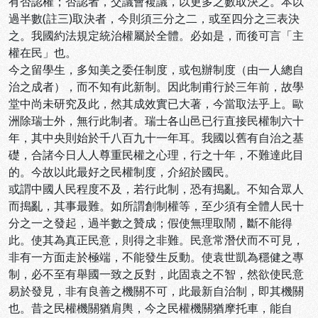
有否認權；否認者，交議會複議，以更多之數取決之。本以
過半數(註三)取決者，今則須三分之二，或至四分之三表決
之。我國約法規定統治權屬於全體。必如是，而後可言「主
權在民」也。
今之留學生，多知美之委任制度，或包辦制度（由一人總自
治之成者），而不知有此新制。因此制甫行於三年前，故學
堂中尚未研究及此，然其成效實已大著，今當取法乎上。歐
洲除瑞士外，無行此制者。瑞士各山邑已行直接民權制六十
年，其中央則始於千八百九十一年耳。我國以舊有自治之基
礎，合諸今日人人尊重民權之心理，行之十年，不難達此目
的。今故以此最好之民權制度，介紹於國民。
或謂中國人民程度不及，若行此制，恐有搗亂。不知合眾人
而搗亂，其事最難。如所謂創制權等，至少須有全體人民十
分之一之發起，過半數之贊成；假使無理取鬧，斷不能得
此。使其為真正民意，則得之非難。民意常潛伏而不可見，
非有一方面走於極端，不能發生反動。使袁世凱為穩健之專
制，必不至有舉國一致之反對，此固袁之不智，然欲使民意
易於發見，非有良善之機關不可，此最新自治制，即其機關
也。昔之民權機關猶肩輿，今之民權機關猶摩托車，能自