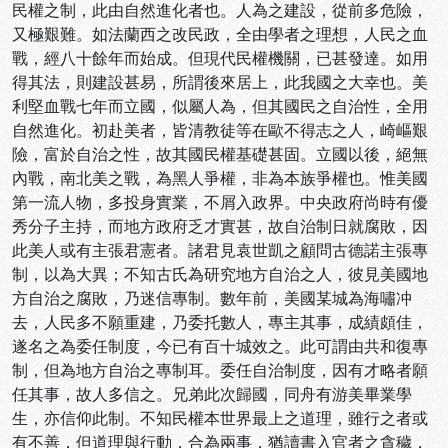
民權之制，此由自然進化者也。人為之建設，從前多危險，
又極艱難。如法蘭西之改民政，全由學者之理想，人民之血
戰，經八十餘年而始成。但現代民權機關，已甚發達。如用
得其法，則建設甚易，所謂後來居上，此我國之大幸也。美
利堅血戰七年而立國，似屬人為，但其國民之自治性，全用
自然進化。初赴美者，皆清教徒等在歐不得志之人，崎嶇艱
險，富於自治之性，故其國民權基礎甚固。立國以後，絕無
內戰，南北美之戰，為黑人爭權，非為本族爭權也。惟美國
第一流人物，多投身實業，不屑入政界。中央政府尚時有優
秀分子主持，而地方政府乏才實甚，故自治制日就腐敗，因
此美人或有主張君憲者。諸君見袁世凱之顧問古德諾主張專
制，以為大異；不知古氏為研究地方自治之人，彼見美國地
方自治之腐敗，乃迷信專制。數年前，美國某城為海嘯冲
去，人民多不願重建，乃委托數人，專主其事，成績頗佳，
遂名之為委任制度，今已有百十城效之。此可謂由共和復專
制，但為地方自治之專制耳。委任自治制度，因有才略者願
任其事，故人多信之。兄弟此次歸國，同舟有游美畢業學
生，亦信仰此制。不知民權本世界最上之道理，雖行之者或
有不善，但道理與行動，合為兩事，猶讀書入官者之貪穢，