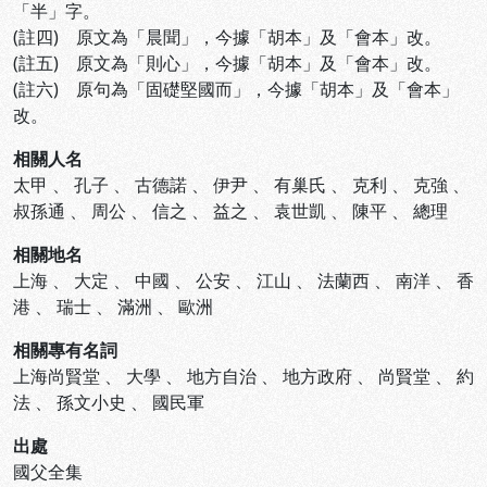
「半」字。
(註四) 原文為「晨聞」，今據「胡本」及「會本」改。
(註五) 原文為「則心」，今據「胡本」及「會本」改。
(註六) 原句為「固礎堅國而」，今據「胡本」及「會本」
改。
相關人名
太甲
、
孔子
、
古德諾
、
伊尹
、
有巢氏
、
克利
、
克強
、
叔孫通
、
周公
、
信之
、
益之
、
袁世凱
、
陳平
、
總理
相關地名
上海
、
大定
、
中國
、
公安
、
江山
、
法蘭西
、
南洋
、
香
港
、
瑞士
、
滿洲
、
歐洲
相關專有名詞
上海尚賢堂
、
大學
、
地方自治
、
地方政府
、
尚賢堂
、
約
法
、
孫文小史
、
國民軍
出處
國父全集