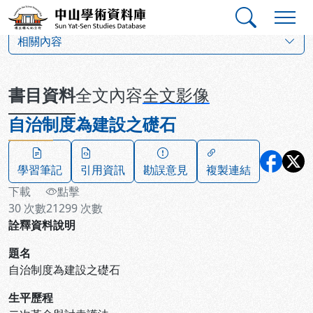
跳到主要內容
:::
:::
中山學術資料庫
:::
相關內容
書目資料
全文內容
全文影像
自治制度為建設之礎石
學習筆記
引用資訊
勘誤意見
複製連結
下載
點擊
30
次數
21299
次數
詮釋資料說明
題名
自治制度為建設之礎石
生平歷程