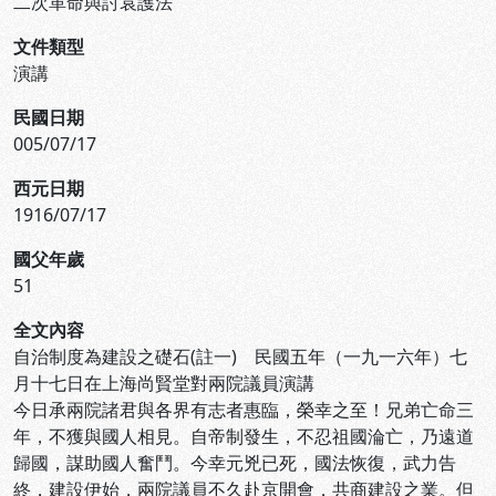
二次革命與討袁護法
文件類型
演講
民國日期
005/07/17
西元日期
1916/07/17
國父年歲
51
全文內容
自治制度為建設之礎石(註一) 民國五年（一九一六年）七
月十七日在上海尚賢堂對兩院議員演講
今日承兩院諸君與各界有志者惠臨，榮幸之至！兄弟亡命三
年，不獲與國人相見。自帝制發生，不忍祖國淪亡，乃遠道
歸國，謀助國人奮鬥。今幸元兇已死，國法恢復，武力告
終，建設伊始，兩院議員不久赴京開會，共商建設之業。但