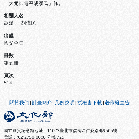
「大元帥電召胡漢民」條。
相關人名
胡漢
、
胡漢民
出處
國父全集
冊數
第五冊
頁次
514
:::
關於我們
|
計畫簡介
|
凡例說明
|
授權書下載
|
著作權宣告
國立國父紀念館地址：11073臺北市信義區仁愛路4段505號
電話：(02)2758-8008 分機 725