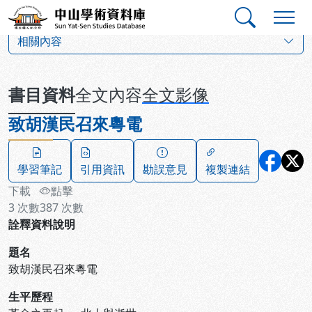
跳到主要內容
:::
:::
中山學術資料庫
:::
相關內容
書目資料
全文內容
全文影像
致胡漢民召來粵電
學習筆記
引用資訊
勘誤意見
複製連結
下載
點擊
3
次數
387
次數
詮釋資料說明
題名
致胡漢民召來粵電
生平歷程