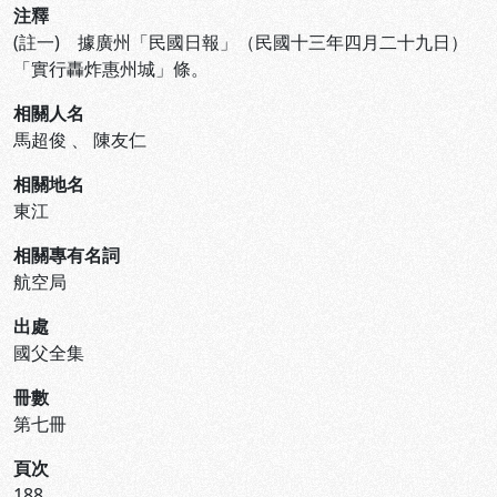
注釋
(註一) 據廣州「民國日報」（民國十三年四月二十九日）
「實行轟炸惠州城」條。
相關人名
馬超俊
、
陳友仁
相關地名
東江
相關專有名詞
航空局
出處
國父全集
冊數
第七冊
頁次
188