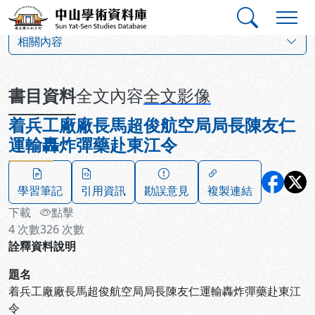
跳到主要內容
:::
:::
中山學術資料庫
:::
相關內容
書目資料
全文內容
全文影像
着兵工廠廠長馬超俊航空局局長陳友仁
運輸轟炸彈藥赴東江令
學習筆記
引用資訊
勘誤意見
複製連結
下載
點擊
4
次數
326
次數
詮釋資料說明
題名
着兵工廠廠長馬超俊航空局局長陳友仁運輸轟炸彈藥赴東江
令