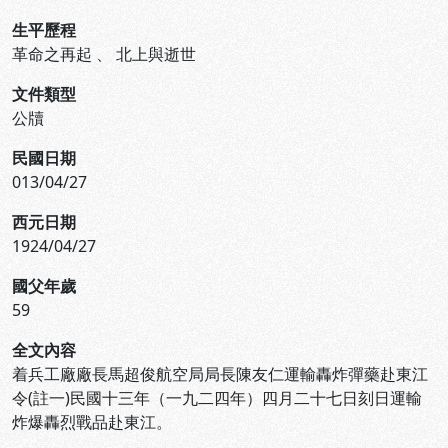
生平歷程
革命之再起
、
北上與逝世
文件類型
公牘
民國日期
013/04/27
西元日期
1924/04/27
國父年歲
59
全文內容
着兵工廠廠長馬超俊航空局局長陳友仁運輸轟炸彈藥赴東江
令(註一)民國十三年（一九二四年）四月二十七日刻日運輸
炸爆轟烈戰品赴東江。