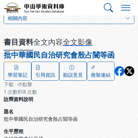
跳到主要內容
:::
:::
中山學術資料庫
:::
相關內容
書目資料
全文內容
全文影像
批中華國民自治研究會殷占闓等函
學習筆記
引用資訊
勘誤意見
複製連結
下載
點擊
1
次數
858
次數
詮釋資料說明
題名
批中華國民自治研究會殷占闓等函
生平歷程