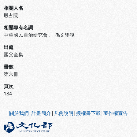
相關人名
殷占闓
相關專有名詞
中華國民自治研究會
、
孫文學說
出處
國父全集
冊數
第六冊
頁次
184
:::
關於我們
|
計畫簡介
|
凡例說明
|
授權書下載
|
著作權宣告