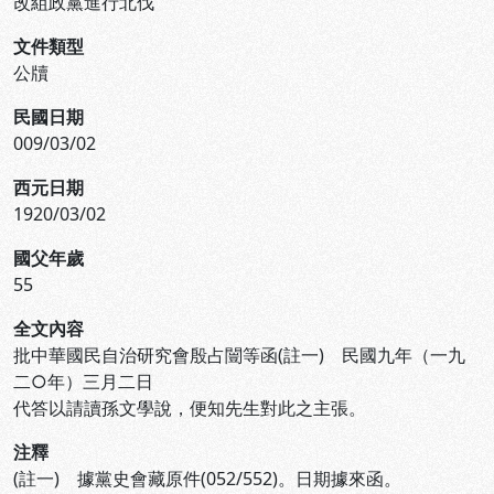
改組政黨進行北伐
文件類型
公牘
民國日期
009/03/02
西元日期
1920/03/02
國父年歲
55
全文內容
批中華國民自治研究會殷占闓等函(註一) 民國九年（一九
二○年）三月二日
代答以請讀孫文學說，便知先生對此之主張。
注釋
(註一) 據黨史會藏原件(052/552)。日期據來函。