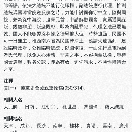
帥等語。依法大總統不能行使職權，副總統應行代理。惟副
總統馮國璋當倪逆反側之時，力能申討而佯守中立，陰與周
旋，兼為從中游說，迫脅元首，申請解散國會，實屬通同謀
叛，覬覦非望，叛迹既彰，即為內亂罪犯，代理之法已屬無
效。國人不能容羿浞莽操之徒竊據大位，時勢迫亟，民國不
可一日無主，唯西南六省為民國乾淨土，應請火速協商，建
設臨時政府，公推臨時總統，以圖恢復。一面先行通電拒絕
馮氏代理，以免人心淆惑。非常之事，不容拘牽法律，靜待
國會選舉，數省公認，即為有效。迫切請求，不勝惶懼待命
之至。
注釋
(註一) 據黨史會藏親筆原稿(050/314)。
相關人名
大元帥
、
日南
、
江朝宗
、
徐世昌
、
馮國璋
、
黎大總統
相關地名
天津
、
成都
、
長沙
、
南寧
、
桂林
、
貴陽
、
雲南
、
廣州