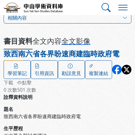
跳到主要內容
:::
:::
中山學術資料庫
:::
相關內容
書目資料
全文內容
全文影像
致西南六省各界盼速商建臨時政府電
學習筆記
引用資訊
勘誤意見
複製連結
下載
點擊
0
次數
501
次數
詮釋資料說明
題名
致西南六省各界盼速商建臨時政府電
生平歷程