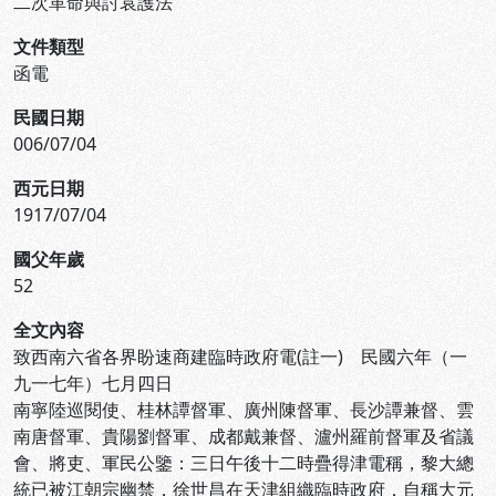
二次革命與討袁護法
文件類型
函電
民國日期
006/07/04
西元日期
1917/07/04
國父年歲
52
全文內容
致西南六省各界盼速商建臨時政府電(註一) 民國六年（一
九一七年）七月四日
南寧陸巡閱使、桂林譚督軍、廣州陳督軍、長沙譚兼督、雲
南唐督軍、貴陽劉督軍、成都戴兼督、瀘州羅前督軍及省議
會、將吏、軍民公鑒：三日午後十二時疊得津電稱，黎大總
統已被江朝宗幽禁，徐世昌在天津組織臨時政府，自稱大元