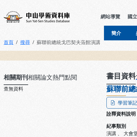
跳到主要內容
:::
:::
中山學術資料庫
網站導覽
國
簡介
首頁
搜尋
蘇聯前總統戈巴契夫蒞館演講
:::
書目資料
相關期刊
相關論文
熱門點閱
蘇聯前總
查無資料
學習筆
詮釋資料說明
紀事類別
演講
、
大會