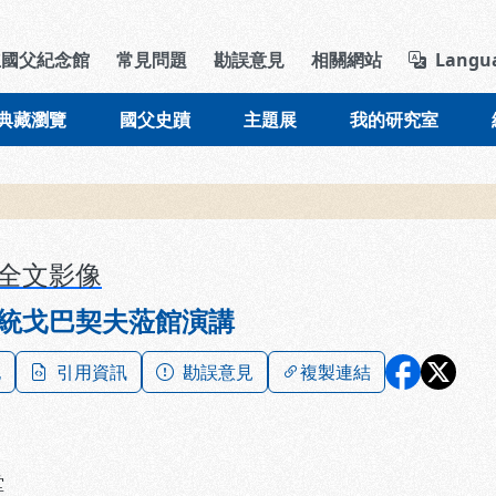
導覽列區塊
立國父紀念館
常見問題
勘誤意見
相關網站
Langu
典藏瀏覽
國父史蹟
主題展
我的研究室
全文影像
統戈巴契夫蒞館演講
記
引用資訊
勘誤意見
複製連結
堂