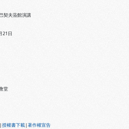
巴契夫蒞館演講
月21日
會堂
|
授權書下載
|
著作權宣告