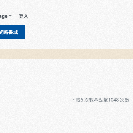
age
登入
網路書城
下載
6
次數
點擊
1048
次數