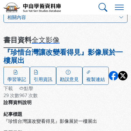
跳到主要內容
:::
:::
中山學術資料庫
:::
相關內容
書目資料
全文影像
『珍惜台灣讓改變看得見』影像展於一
樓展出
學習筆記
引用資訊
勘誤意見
複製連結
下載
點擊
29
次數
967
次數
詮釋資料說明
紀事標題
『珍惜台灣讓改變看得見』影像展於一樓展出