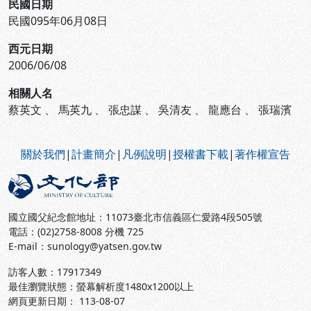
民國日期
民國095年06月08日
西元日期
2006/06/08
相關人名
蔡英文
、
馬英九
、
張忠謀
、
吳清友
、
龍應台
、
張瑞濱
:::
關於我們
|
計畫簡介
|
凡例說明
|
授權書下載
|
著作權宣告
國立國父紀念館地址：11073臺北市信義區仁愛路4段505號
電話：(02)2758-8008 分機 725
E-mail：sunology@yatsen.gov.tw
訪客人數：
17917349
最佳瀏覽狀態：螢幕解析度1480x1200以上
網頁更新日期： 113-08-07