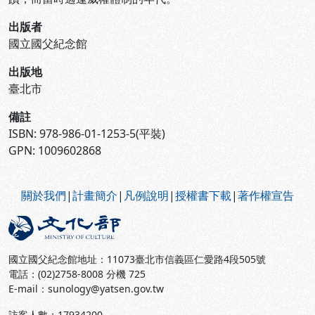
出版者
國立國父紀念館
出版地
臺北市
備註
ISBN: 978-986-01-1253-5(平裝)
GPN: 1009602868
:::
關於我們
|
計畫簡介
|
凡例說明
|
授權書下載
|
著作權宣告
國立國父紀念館地址：11073臺北市信義區仁愛路4段505號
電話：(02)2758-8008 分機 725
E-mail：sunology@yatsen.gov.tw
訪客人數：
17934200