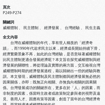
頁次
P249-P274
關鍵詞
威權體制
、
民主體制
、
經濟發展
、
台灣經驗
、
民生主義
全文內容
台灣在威權體制的年代，享有世人稱羨的「經濟奇
蹟」，而1990年代追求民主以來，經濟成長開始持續下滑，
經濟繁榮景象不再，如此的台灣經驗，是否意味著威權體制
比民主體制更適合發展經濟呢？本文旨在探究威權體制與經
濟發展的關聯性，將從理論及實際的兩方面，交互檢視台灣
威權體制時期的經濟發展過程，藉以歸納出一些的經驗與教
訓。本文發現，威權體制及民主體制都與經濟發展無必然的
因果關係，亦即：既無正向相關、亦無負向相關的因果關
係。台灣發展成功的關鍵所在，更多在於「人」的因素，而
非制度的因素，係當時主政者或政策制定參與者的視野及遠
見、善用人才、因應有策等因素，創造了當年的台灣經濟奇
蹟，而當時適逢威權體制的年代。