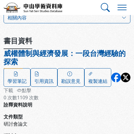
跳到主要內容
:::
:::
中山學術資料庫
:::
相關內容
書目資料
威權體制與經濟發展：一段台灣經驗的
探索
學習筆記
引用資訊
勘誤意見
複製連結
下載
點擊
0
次數
1109
次數
詮釋資料說明
文件類型
研討會論文