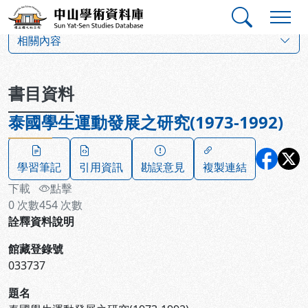
跳到主要內容
:::
:::
中山學術資料庫
:::
相關內容
書目資料
泰國學生運動發展之研究(1973-1992)
學習筆記
引用資訊
勘誤意見
複製連結
下載
點擊
0
次數
454
次數
詮釋資料說明
館藏登錄號
033737
題名