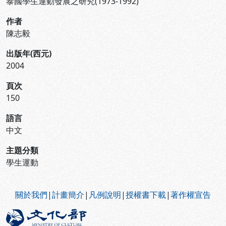
泰國學生運動發展之研究(1973-1992)
作者
陳志毅
出版年(西元)
2004
頁次
150
語言
中文
主題分類
學生運動
:::
關於我們
|
計畫簡介
|
凡例說明
|
授權書下載
|
著作權宣告