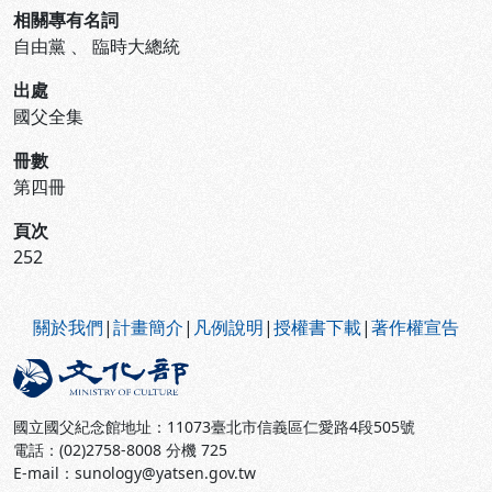
相關專有名詞
自由黨
、
臨時大總統
出處
國父全集
冊數
第四冊
頁次
252
:::
關於我們
|
計畫簡介
|
凡例說明
|
授權書下載
|
著作權宣告
國立國父紀念館地址：11073臺北市信義區仁愛路4段505號
電話：(02)2758-8008 分機 725
E-mail：sunology@yatsen.gov.tw