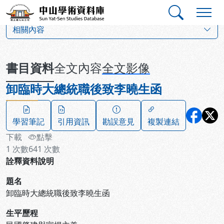
跳到主要內容
:::
:::
中山學術資料庫
:::
相關內容
書目資料
全文內容
全文影像
卸臨時大總統職後致李曉生函
學習筆記
引用資訊
勘誤意見
複製連結
下載
點擊
1
次數
641
次數
詮釋資料說明
題名
卸臨時大總統職後致李曉生函
生平歷程