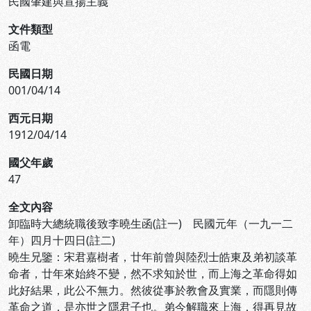
民國肇建與宣揚主義
文件類型
函電
民國日期
001/04/14
西元日期
1912/04/14
國父年歲
47
全文內容
卸臨時大總統職後致李曉生函(註一) 民國元年（一九一二
年）四月十四日(註二)
曉生兄鑒：宋君嘉樹者，廿年前曾與陸烈士皓東及弟初談革
命者，廿年來始終不變，然不求知於世，而上海之革命得如
此好結果，此公不無力。然彼從事於教會及實業，而隱則傳
革命之道，是亦世之隱君子也。弟今解職來上海，得再見故