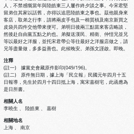
人，不禁感慨當年與陸皓東三人屢作終夕談之事。今宋君堅
留弟住其家以話舊，亦得以追思陸皓東之事也。茲他親身來
客店，取弟之行李，請將兩皮手包及一棉質槓及南京新買之
皮袋共四件交他帶來便可。弟明日後兩三點當來客店略談，
然後赴自由黨五點之約也。弟擬送漢民、精衛、仲愷兄並兄
等以最好之洋服，並托宋君帶公等往最好之洋服店做之，請
兄等盡量做，多多益善也。此候晚安。弟孫文謹啟。即晚。
注釋
(註一) 據黨史會藏原件影印(049/196)。
(註二) 原件無日期，據上海「民立報」民國元年四月十五
日報導，先生於四月十四日抵上海，寓宋嘉樹宅，此函應為
是日所書。
相關人名
李曉生
、
陸皓東
、
嘉樹
相關地名
上海
、
南京