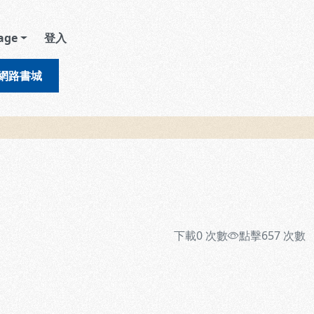
age
登入
網路書城
下載
0
次數
點擊
657
次數