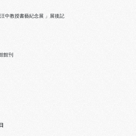
－汪中教授書藝紀念展 」展後記
館館刊
日