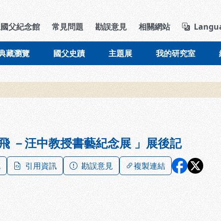
導覽列區塊
立國父紀念館
常見問題
勘誤意見
相關網站
Langu
典藏瀏覽
國父史蹟
主題展
我的研究室
飛 －汪中教授書藝紀念展 」展後記
記
引用資訊
勘誤意見
複製連結