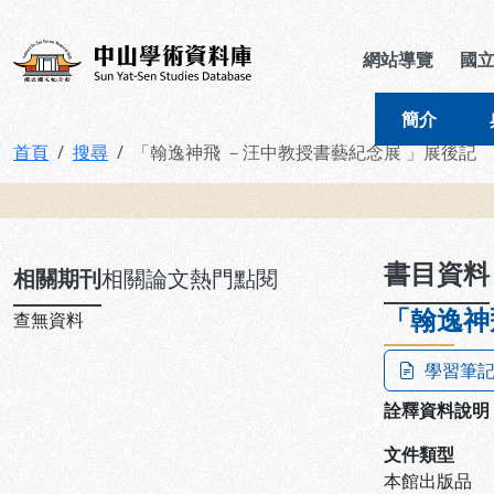
跳到主要內容
:::
:::
中山學術資料庫
網站導覽
國
簡介
首頁
搜尋
「翰逸神飛 －汪中教授書藝紀念展 」展後記
:::
書目資料
相關期刊
相關論文
熱門點閱
「翰逸神
查無資料
學習筆
詮釋資料說明
文件類型
本館出版品