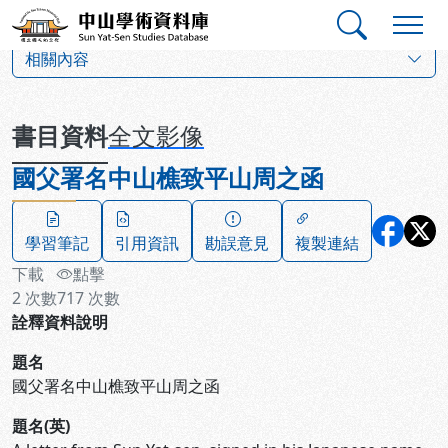
跳到主要內容
:::
:::
中山學術資料庫
:::
相關內容
書目資料
全文影像
國父署名中山樵致平山周之函
學習筆記
引用資訊
勘誤意見
複製連結
下載
點擊
2
次數
717
次數
詮釋資料說明
題名
國父署名中山樵致平山周之函
題名(英)