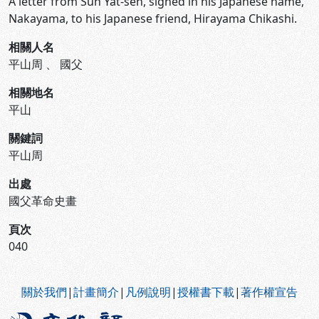
A letter from Sun Yat-sen, signed in his Japanese name,
Nakayama, to his Japanese friend, Hirayama Chikashi.
相關人名
平山周
、
國父
相關地名
平山
關鍵詞
平山周
出處
國父革命史畫
頁次
040
:::
關於我們
|
計畫簡介
|
凡例說明
|
授權書下載
|
著作權宣告