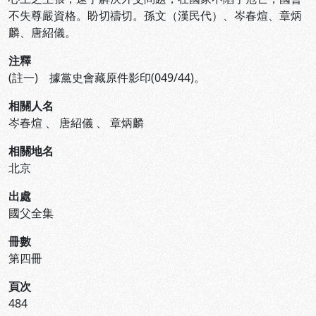
不失尊嚴資格。盼切禱切。孫文（漢民代）、岑春煊、章炳
麟、唐紹儀。
注釋
(註一) 據黨史會藏原件影印(049/44)。
相關人名
岑春煊
、
唐紹儀
、
章炳麟
相關地名
北京
出處
國父全集
冊數
第四冊
頁次
484