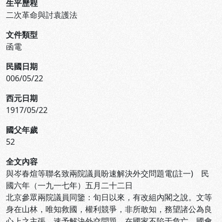
生平歷程
二次革命與討袁護法
文件類型
函電
民國日期
006/05/22
西元日期
1917/05/22
國父年歲
52
全文內容
與岑春煊等聯名致兩院議員盼速解決外交問題電(註一) 民
國六年（一九一七年）五月二十二日
北京參眾兩院議員同鑒：旬日以來，有改組內閣之說。文等
身在山林，唯知救國，權利競爭，非所敢知，務望諸公為良
心上之主張，速予解決外交問題，在國家不陷于危亡，國會