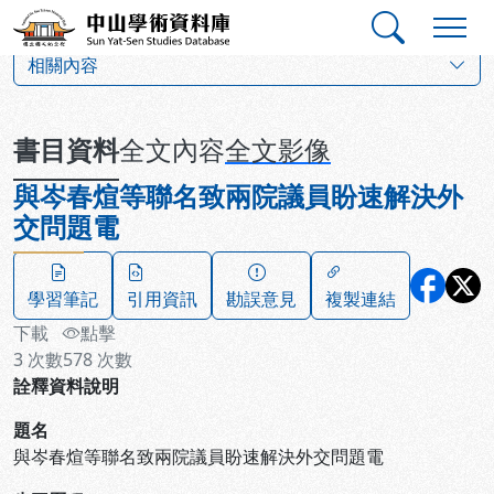
跳到主要內容
:::
:::
中山學術資料庫
:::
相關內容
書目資料
全文內容
全文影像
與岑春煊等聯名致兩院議員盼速解決外
交問題電
學習筆記
引用資訊
勘誤意見
複製連結
下載
點擊
3
次數
578
次數
詮釋資料說明
題名
與岑春煊等聯名致兩院議員盼速解決外交問題電