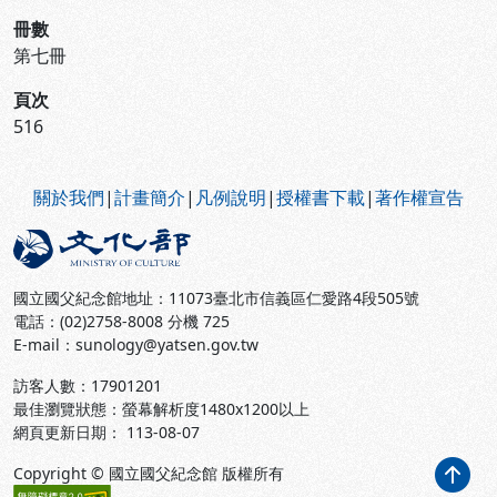
冊數
第七冊
頁次
516
:::
關於我們
|
計畫簡介
|
凡例說明
|
授權書下載
|
著作權宣告
國立國父紀念館地址：11073臺北市信義區仁愛路4段505號
電話：(02)2758-8008 分機 725
E-mail：sunology@yatsen.gov.tw
訪客人數：
17901201
最佳瀏覽狀態：螢幕解析度1480x1200以上
網頁更新日期： 113-08-07
Copyright © 國立國父紀念館 版權所有