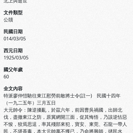
北上與逝世
文件類型
公牘
民國日期
014/03/05
西元日期
1925/03/05
國父年歲
60
全文內容
特派廖仲愷馳往東江慰勞前敵將士令(註一) 民國十四年
（一九二五年）三月五日
大元帥令：陳逆擾亂，於茲六年，前因曹吳禍國，出師北
伐，盡撤東江之防，原冀網開三面，促其悔悟，乃該逆怙惡
不悛，狡焉思逞，率其殘部來犯，寶安、東莞、石龍一帶人
民，不堪荼毒，本大元帥萬不獲已，乃命將興師，拯民水