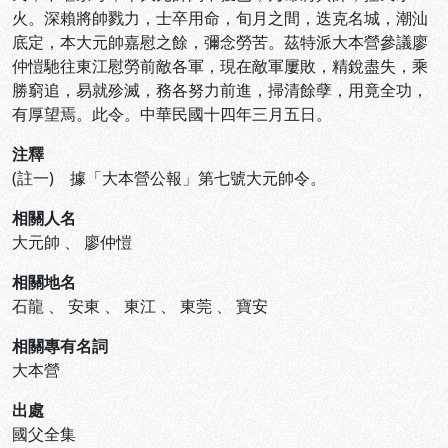
火。深賴將帥戮力，士卒用命，旬月之間，迭克名城，潮汕
底定，本大元帥嘉慰之餘，彌念勞苦。茲特派大本營參議廖
仲愷馳往東江慰勞前敵各軍，現在敵軍屢敗，精銳盡失，乘
勝窮追，易就殄滅，務各努力前進，掃清餘孽，用竟全功，
有厚望焉。此令。中華民國十四年三月五日。
注釋
(註一) 據「大本營公報」第七號大元帥令。
相關人名
大元帥
、
廖仲愷
相關地名
石龍
、
安東
、
東江
、
東莞
、
寶安
相關專有名詞
大本營
出處
國父全集