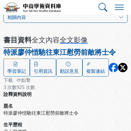
跳到主要內容
:::
:::
中山學術資料庫
:::
相關內容
書目資料
全文內容
全文影像
特派廖仲愷馳往東江慰勞前敵將士令
學習筆記
引用資訊
勘誤意見
複製連結
下載
點擊
3
次數
925
次數
詮釋資料說明
題名
特派廖仲愷馳往東江慰勞前敵將士令
生平歷程