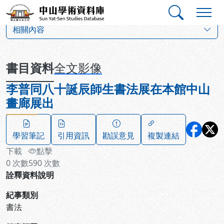
跳到主要內容
:::
:::
中山學術資料庫
:::
相關內容
書目資料
全文影像
李普同八十誕辰師生書法展在本館中山
畫廊展出
學習筆記
引用資訊
勘誤意見
複製連結
下載
點擊
0
次數
590
次數
詮釋資料說明
紀事類別
書法