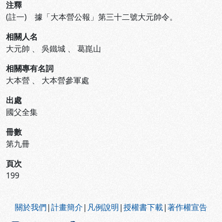
注釋
(註一) 據「大本營公報」第三十二號大元帥令。
相關人名
大元帥
、
吳鐵城
、
葛崑山
相關專有名詞
大本營
、
大本營參軍處
出處
國父全集
冊數
第九冊
頁次
199
:::
關於我們
|
計畫簡介
|
凡例說明
|
授權書下載
|
著作權宣告