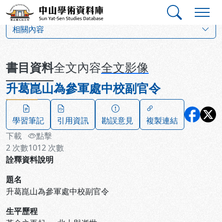
跳到主要內容
:::
:::
中山學術資料庫
:::
相關內容
書目資料
全文內容
全文影像
升葛崑山為參軍處中校副官令
學習筆記
引用資訊
勘誤意見
複製連結
下載
點擊
2
次數
1012
次數
詮釋資料說明
題名
升葛崑山為參軍處中校副官令
生平歷程