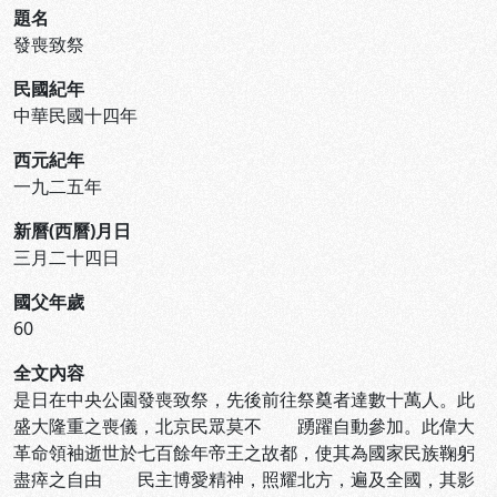
題名
發喪致祭
民國紀年
中華民國十四年
西元紀年
一九二五年
新曆(西曆)月日
三月二十四日
國父年歲
60
全文內容
是日在中央公園發喪致祭，先後前往祭奠者達數十萬人。此
盛大隆重之喪儀，北京民眾莫不 踴躍自動參加。此偉大
革命領袖逝世於七百餘年帝王之故都，使其為國家民族鞠躬
盡瘁之自由 民主博愛精神，照耀北方，遍及全國，其影