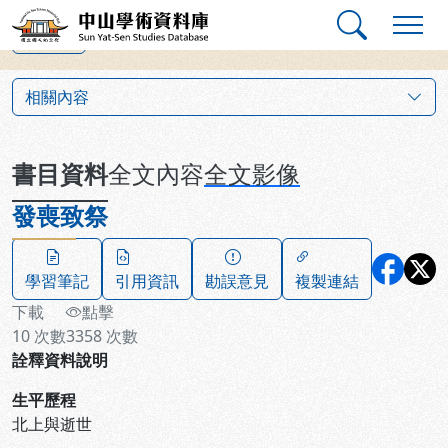
跳到主要內容
:::
:::
中山學術資料庫
上一筆
:::
相關內容
書目資料
全文內容
全文影像
發喪致祭
學習筆記
引用資訊
勘誤意見
複製連結
下載
點擊
10
次數
3358
次數
詮釋資料說明
生平歷程
北上與逝世