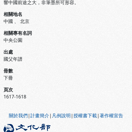
響中國前途之大，非筆墨所可形容。
相關地名
中國
、
北京
相關專有名詞
中央公園
出處
國父年譜
冊數
下冊
頁次
1617-1618
:::
關於我們
|
計畫簡介
|
凡例說明
|
授權書下載
|
著作權宣告