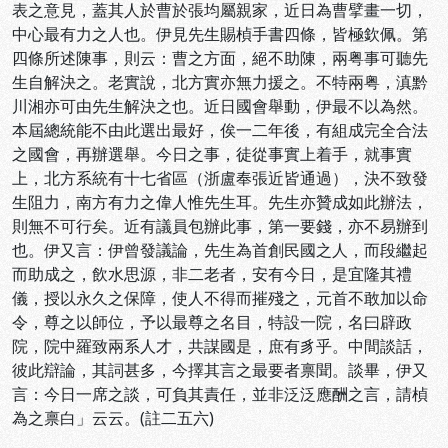
表之意見，蓋其人於曹於張均屬親家，近日為曹擘畫一切，
中心最有力之人也。伊見先生賜楨手書四條，皆極欽佩。第
四條所述陳事，則云：曹之方面，絕不助陳，兩粤事可聽先
生自解決之。老實說，北方實亦無力援之。不特兩粤，滇黔
川湘亦可由先生解決之也。近日國會舉動，伊最不以為然。
本屆總統能不由此選出最好，俟一二年後，有組成完全合法
之國會，再辦選舉。今日之事，徒從事實上着手，就事實
上，北方系統有十七省區（浙盧奉張近皆通過），決不致發
生阻力，南方有力之偉人惟先生耳。先生亦贊成如此辦法，
則無不可行矣。近有議員包辦此事，第一要錢，亦不易辦到
也。伊又言：伊曾發議論，先生為首創民國之人，而段繼起
而助成之，飲水思源，非二老者，安有今日，是宜隆其禮
儀，授以永久之保障，使人不得而摧殘之，元首不敢加以命
令，尊之以師位，予以最尊之名目，特設一院，名曰辟政
院，院中羅致兩系人才，共謀國是，庶有豸乎。中間談話，
彼此辯論，其詞甚多，今擇其言之最要者禀聞。談畢，伊又
言：今日一席之談，可負其責任，並非泛泛應酬之言，請楨
為之禀白」云云。(註二五六)