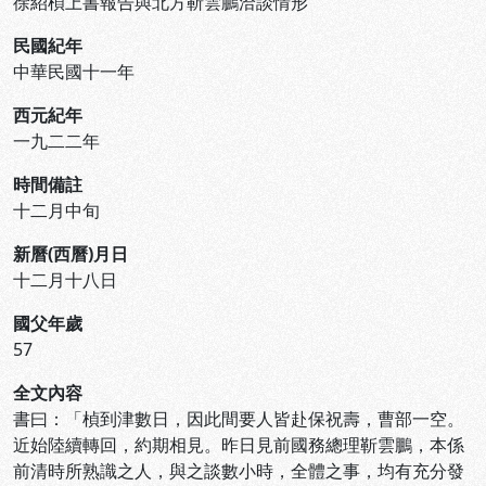
徐紹楨上書報告與北方靳雲鵬洽談情形
民國紀年
中華民國十一年
西元紀年
一九二二年
時間備註
十二月中旬
新曆(西曆)月日
十二月十八日
國父年歲
57
全文內容
書曰：「楨到津數日，因此間要人皆赴保祝壽，曹部一空。
近始陸續轉回，約期相見。昨日見前國務總理靳雲鵬，本係
前清時所熟識之人，與之談數小時，全體之事，均有充分發