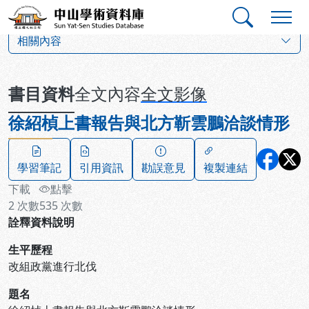
跳到主要內容
:::
:::
中山學術資料庫
:::
相關內容
書目資料
全文內容
全文影像
徐紹楨上書報告與北方靳雲鵬洽談情形
學習筆記
引用資訊
勘誤意見
複製連結
下載
點擊
2
次數
535
次數
詮釋資料說明
生平歷程
改組政黨進行北伐
題名