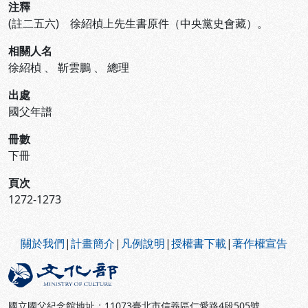
注釋
(註二五六) 徐紹楨上先生書原件（中央黨史會藏）。
相關人名
徐紹楨
、
靳雲鵬
、
總理
出處
國父年譜
冊數
下冊
頁次
1272-1273
:::
關於我們
|
計畫簡介
|
凡例說明
|
授權書下載
|
著作權宣告
國立國父紀念館地址：11073臺北市信義區仁愛路4段505號