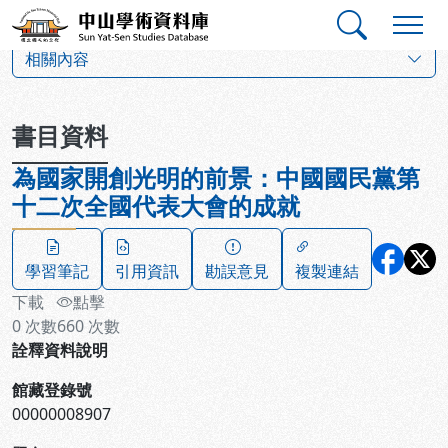
跳到主要內容
:::
:::
中山學術資料庫
:::
相關內容
書目資料
為國家開創光明的前景：中國國民黨第
十二次全國代表大會的成就
學習筆記
引用資訊
勘誤意見
複製連結
下載
點擊
0
次數
660
次數
詮釋資料說明
館藏登錄號
00000008907