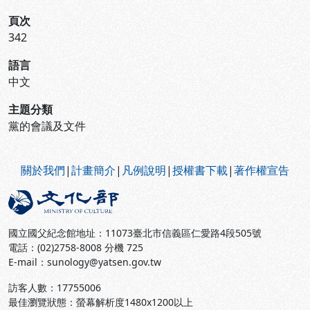
頁次
342
語言
中文
主題分類
黨的會議及文件
:::
關於我們
|
計畫簡介
|
凡例說明
|
授權書下載
|
著作權宣告
國立國父紀念館地址：11073臺北市信義區仁愛路4段505號
電話：(02)2758-8008 分機 725
E-mail：sunology@yatsen.gov.tw
訪客人數：
17755006
最佳瀏覽狀態：螢幕解析度1480x1200以上