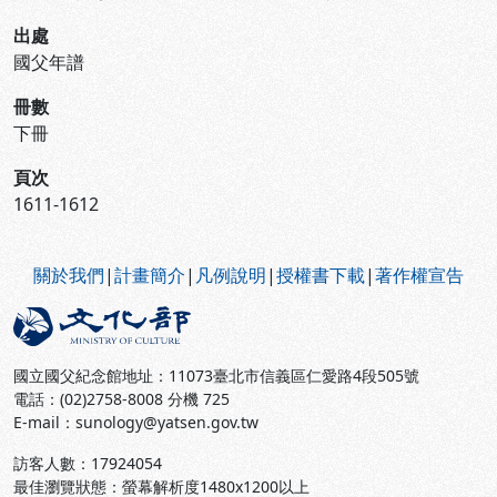
出處
國父年譜
冊數
下冊
頁次
1611-1612
:::
關於我們
|
計畫簡介
|
凡例說明
|
授權書下載
|
著作權宣告
國立國父紀念館地址：11073臺北市信義區仁愛路4段505號
電話：(02)2758-8008 分機 725
E-mail：sunology@yatsen.gov.tw
訪客人數：
17924054
最佳瀏覽狀態：螢幕解析度1480x1200以上