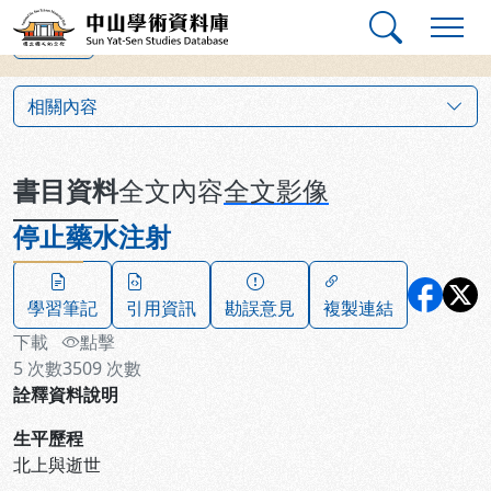
跳到主要內容
:::
:::
中山學術資料庫
上一筆
:::
相關內容
書目資料
全文內容
全文影像
停止藥水注射
學習筆記
引用資訊
勘誤意見
複製連結
下載
點擊
5
次數
3509
次數
詮釋資料說明
生平歷程
北上與逝世