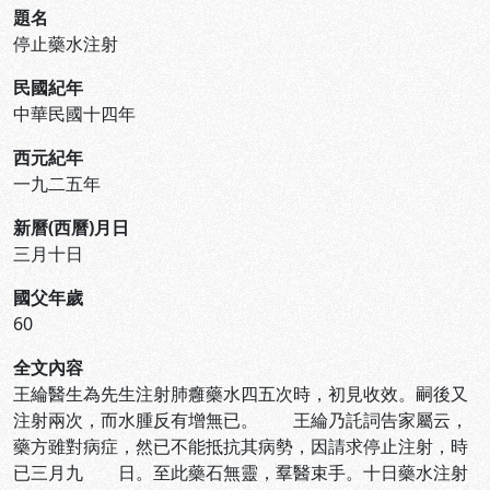
題名
停止藥水注射
民國紀年
中華民國十四年
西元紀年
一九二五年
新曆(西曆)月日
三月十日
國父年歲
60
全文內容
王綸醫生為先生注射肺癰藥水四五次時，初見收效。嗣後又
注射兩次，而水腫反有增無已。 王綸乃託詞告家屬云，
藥方雖對病症，然已不能抵抗其病勢，因請求停止注射，時
已三月九 日。至此藥石無靈，羣醫束手。十日藥水注射