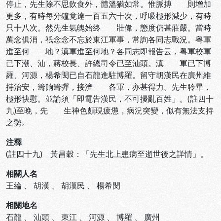
停止，先生除不思飲食外，體溫猶如常。惟脈搏 則增加
更多，有時每分鐘竟達一百五六十次，呼吸極形減少，有時
只十八次。然先生氣魄始終 壯偉，態度仍甚莊嚴。當時
萬念俱消，祇念念不忘於東江軍事，常詢各同志戰況。粤軍
進至何 地？滇軍進至何地？各同志即報告云，粤軍校軍
已下潮、汕，蔣校長、許總司令已至汕頭。滇 軍已下博
羅、河源，楊希閔已自石龍進駐博羅。留守胡漢民在廣州維
持治安，籌餉籌彈，接濟 各軍，亦甚得力。先生聆畢，
極形快慰。並諭須「即電告漢民，不可擾亂百姓」。(註四十
九)至晚，先 生神色頗現疲憊，病況突變，似有無法支持
之勢。
注釋
(註四十九) 黃昌穀：「先生北上患病至逝世後之詳情」。
相關人名
王綸
、
胡漢
、
胡漢民
、
楊希閔
相關地名
石龍
、
汕頭
、
東江
、
河源
、
博羅
、
廣州