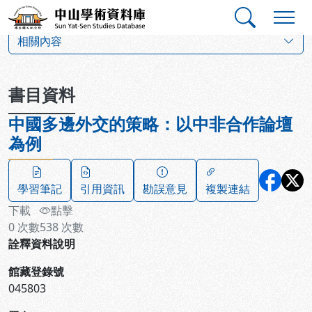
跳到主要內容
:::
:::
中山學術資料庫
:::
相關內容
書目資料
中國多邊外交的策略：以中非合作論壇
為例
學習筆記
引用資訊
勘誤意見
複製連結
下載
點擊
0
次數
538
次數
詮釋資料說明
館藏登錄號
045803