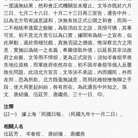
一度議無結果，然和會正式機關並未廢止。文等亦既於六月
三日、七月二十八日、十月二十三日再三宣告，通告中外，
以為北方苟有誠意謀和，決無有捨正式公開之和會，而與一
二不相統率逃竄之餘敵，為取消自主之說，其情可憐，其事
可笑。初不意北方竟引以為口實，據聞有偽統一之宣布，似
此舉動，過於滑稽兒戲，真無否認之價值。惟深察北方之用
意，實施以偽統一之名義，希圖借取外債，以延長其非法政
府之命脈。文等用不憚煩，更為正式宣告：須知岑春煊早喪
失地位資格，而軍政府依然存在，初不因岑春煊等個人反覆
致生問題。此項北方宣言，文等決不承認，內而國民，外而
友邦，恐為所欺。北方既毫無誠意，而用此種狡獪無聊之手
段，使大局更起糾紛，咎有所在。為此通告中外知之。孫
文、唐紹儀、伍廷芳、唐繼堯。三十一日、印。
注釋
(註一) 據上海「民國日報」（民國九年十一月二日）。
相關人名
伍廷芳
、
岑春煊
、
唐紹儀
、
唐繼堯