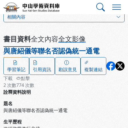
跳到主要內容
:::
:::
中山學術資料庫
:::
相關內容
書目資料
全文內容
全文影像
與唐紹儀等聯名否認偽統一通電
學習筆記
引用資訊
勘誤意見
複製連結
下載
點擊
2
次數
774
次數
詮釋資料說明
題名
與唐紹儀等聯名否認偽統一通電
生平歷程