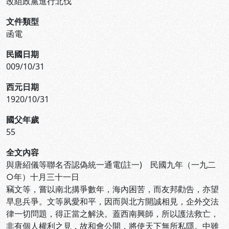
改組政黨進行北伐
文件類型
函電
民國日期
009/10/31
西元日期
1920/10/31
國父年歲
55
全文內容
與唐紹儀等聯名否認偽統一通電(註一) 民國九年（一九二
○年）十月三十一日
竊文等，嘗以南北搆爭數年，海內困苦，而友邦勸告，亦望
早息兵爭。文等夙愛和平，因而與北方開誠相見，企外交法
律一切問題，得正當之解決。蓋西南興師，所以護法救亡，
非有個人權利之見，故和會公開，將使天下無所私隱。中雖