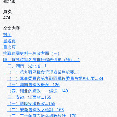
臺北市
頁次
474
全文內容
封面
書名頁
目次頁
抗戰建國史料—糧政方面（三）
陸、抗戰時期各省推行糧政情形（續）…1
二、湖南、湖北省…1
（一）第九戰區糧食管理處業務紀要…1
（二）軍事委員會第九戰區購糧委員會業務紀要…84
（三）湖南省糧政概況…126
（四）湖北的糧政 鐵泥…149
三、安徽、江西省…155
（一）戰時安徽糧政…155
（二）安徽省糧政之檢討…163
（三）三十年度安徽省糧政統計…170