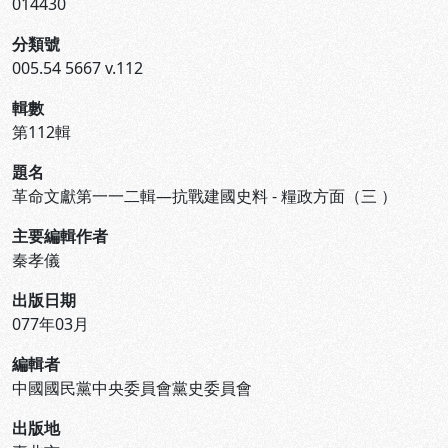
014430
分類號
005.54 5667 v.112
輯數
第112輯
題名
革命文獻第一一二輯—抗戰建國史料 - 糧政方面（三 ）
主要編輯作者
秦孝儀
出版日期
077年03月
編輯者
中國國民黨中央委員會黨史委員會
出版地