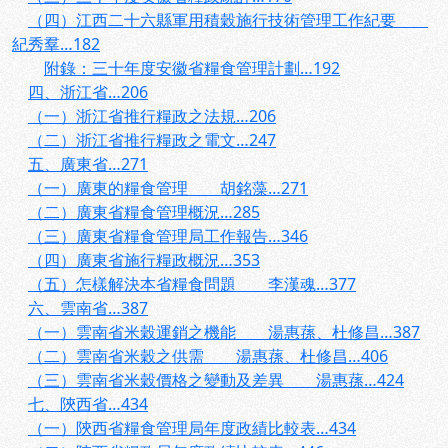
（四）江西二十六縣軍用積穀施行技術管理工作紀要
紀秀羣…182
附錄：三十年度安徽省糧食管理計劃…192
四、浙江省…206
（一）浙江省推行糧政之法規…206
（二）浙江省推行糧政之電文…247
五、廣東省…271
（一）廣東的糧食管理 胡銘藻…271
（二）廣東省糧食管理概況…285
（三）廣東省糧食管理局工作報告…346
（四）廣東省施行糧政概況…353
（五）怎樣解決本省糧食問題 李漢魂…377
六、雲南省…387
（一）雲南省米穀運銷之機能 湯惠蓀、杜修昌…387
（二）雲南省米穀之供需 湯惠蓀、杜修昌…406
（三）雲南省米穀價格之變動及差異 湯惠蓀…424
七、陝西省…434
（一）陝西省糧食管理局年度政績比較表…434