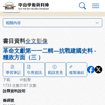
跳到主要內容
:::
:::
中山學術資料庫
上一筆
:::
相關內容
書目資料
全文影像
革命文獻第一一二輯—抗戰建國史料 -
糧政方面（三 ）
學習筆記
引用資訊
勘誤意見
複製連結
下載
點擊
1733
次數
3187
次數
詮釋資料說明
條碼號