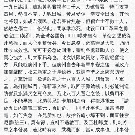
十九日謀泄，迫動黃興君親率□千人，力破督署，轉而攻軍
器局，勢孤不克，力戰出城，黃君受傷，幸安全出險；其他
之將領，如胡君漢民、趙君聲皆無恙，但傷亡士卒數十人，
然敵之傷亡，十倍於此，聞李準亦死。此役□□□革軍之勇
敢(註二)英烈，為全球各國所□□□嘆未曾有，革命之聲威從
此愈振，而人心更奮發矣。今日急務，必當籌足大款，乃能
速收成效也。兄可不必急於回港，望到各處鼓勵人心，使之
同心協力，則大事易為也。此次以限於資財，不能經營北
方，只能就廣州下手。但廣州自去年新軍事變之後，滿政府
加倍嚴防，收去新軍之子彈鎗器，並調李準之巡防營防守
之。吾黨計畫，欲選敢死之士八百人入城，刼督署，占軍
器，為打開城門，俾新軍入城，取回子彈鎗械，則必能制巡
防營及旗滿兵之死命矣。乃此八百人選定之後，以費用不
足，不能早集，此弟與兄到卡加利之時，得接港電云：「請
於五日內籌電三萬元，否則危。」則指此事也。弟當時接
電，如何焦急，亦兄所知也，故捨各處小埠不到，而直往雲
尼辟(註三)，冀有得，豈料不過數百。及至杜郎度，則刺將
軍之事發矣，若此時有款，乘機而起，當可成事也。此事發