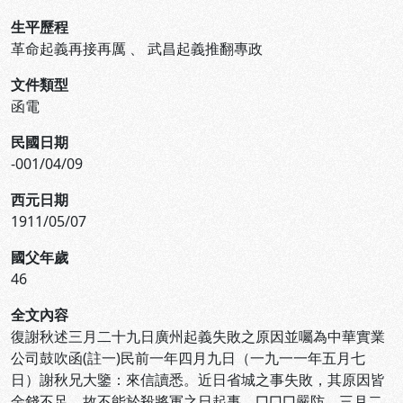
生平歷程
革命起義再接再厲
、
武昌起義推翻專政
文件類型
函電
民國日期
-001/04/09
西元日期
1911/05/07
國父年歲
46
全文內容
復謝秋述三月二十九日廣州起義失敗之原因並囑為中華實業
公司鼓吹函(註一)民前一年四月九日（一九一一年五月七
日）謝秋兄大鑒：來信讀悉。近日省城之事失敗，其原因皆
金錢不足，故不能於殺將軍之日起事，□□□嚴防，三月二