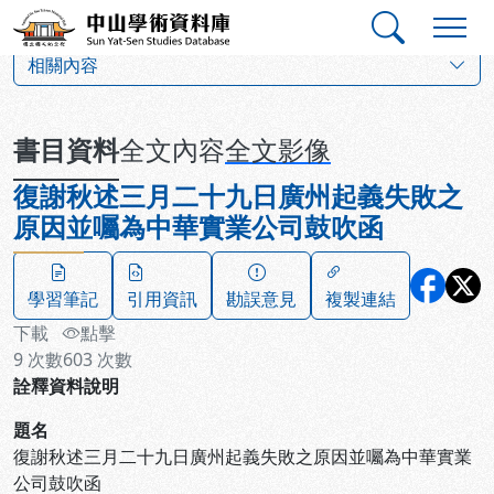
跳到主要內容
:::
:::
中山學術資料庫
:::
相關內容
書目資料
全文內容
全文影像
復謝秋述三月二十九日廣州起義失敗之
原因並囑為中華實業公司鼓吹函
學習筆記
引用資訊
勘誤意見
複製連結
下載
點擊
9
次數
603
次數
詮釋資料說明
題名
復謝秋述三月二十九日廣州起義失敗之原因並囑為中華實業
公司鼓吹函