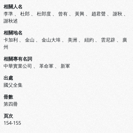
相關人名
李準
、
杜郎
、
杜郎度
、
曾有
、
黃興
、
趙君聲
、
謝秋
、
謝秋述
相關地名
卡加利
、
金山
、
金山大埠
、
美洲
、
紐約
、
雲尼辟
、
廣
州
相關專有名詞
中華實業公司
、
革命軍
、
新軍
出處
國父全集
冊數
第四冊
頁次
154-155