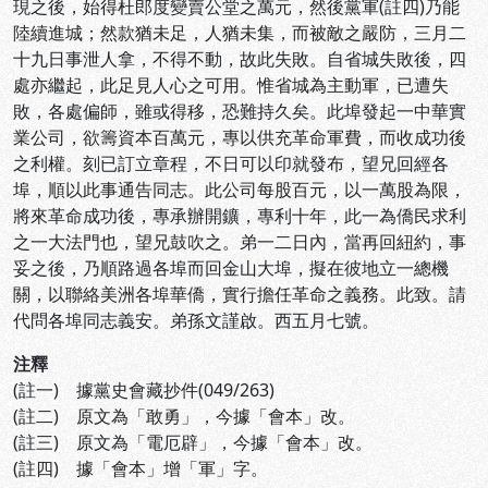
現之後，始得杜郎度變賣公堂之萬元，然後黨軍(註四)乃能
陸續進城；然款猶未足，人猶未集，而被敵之嚴防，三月二
十九日事泄人拿，不得不動，故此失敗。自省城失敗後，四
處亦繼起，此足見人心之可用。惟省城為主動軍，已遭失
敗，各處偏師，雖或得移，恐難持久矣。此埠發起一中華實
業公司，欲籌資本百萬元，專以供充革命軍費，而收成功後
之利權。刻已訂立章程，不日可以印就發布，望兄回經各
埠，順以此事通告同志。此公司每股百元，以一萬股為限，
將來革命成功後，專承辦開鑛，專利十年，此一為僑民求利
之一大法門也，望兄鼓吹之。弟一二日內，當再回紐約，事
妥之後，乃順路過各埠而回金山大埠，擬在彼地立一總機
關，以聯絡美洲各埠華僑，實行擔任革命之義務。此致。請
代問各埠同志義安。弟孫文謹啟。西五月七號。
注釋
(註一) 據黨史會藏抄件(049/263)
(註二) 原文為「敢勇」，今據「會本」改。
(註三) 原文為「電厄辟」，今據「會本」改。
(註四) 據「會本」增「軍」字。